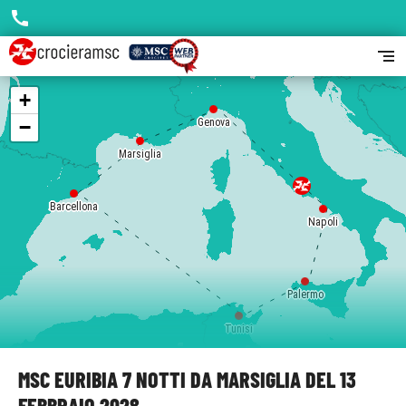
call
segment
+
−
Genova
Marsiglia
Barcellona
Napoli
Palermo
Tunisi
MSC EURIBIA 7 NOTTI DA MARSIGLIA DEL 13
FEBBRAIO 2028