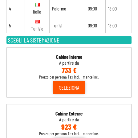
4
Palermo
09:00
18:00
Italia
5
Tunisi
09:00
18:00
Tunisia
SCEGLI LA SISTEMAZIONE
6
Navigazione
-
-
7
Barcellona
08:00
18:00
Spagna
Cabine Interne
A partire da
733 €
8
Marsiglia
09:00
-
Francia
Prezzo per persona Tax Incl. - mance incl.
SELEZIONA
Cabine Esterne
A partire da
923 €
Prezzo per persona Tax Incl. - mance incl.