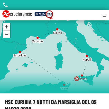
call
segment
+
−
Genova
Marsiglia
Barcellona
Napoli
Palermo
Tunisi
MSC EURIBIA 7 NOTTI DA MARSIGLIA DEL 05
MARZO 2028