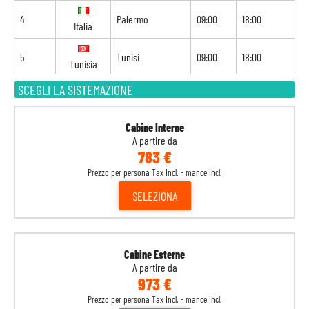
4
Palermo
09:00
18:00
Italia
5
Tunisi
09:00
18:00
Tunisia
SCEGLI LA SISTEMAZIONE
6
Navigazione
-
-
7
Barcellona
08:00
18:00
Spagna
Cabine Interne
A partire da
783 €
8
Marsiglia
09:00
-
Francia
Prezzo per persona Tax Incl. - mance incl.
SELEZIONA
Cabine Esterne
A partire da
973 €
Prezzo per persona Tax Incl. - mance incl.