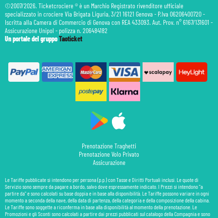
©2007/2026. Ticketcrociere ® è un Marchio Registrato rivenditore ufficiale
specializzato in crociere Via Brigata Liguria, 3/21 16121 Genova - P.Iva 06206400720 -
Iscritta alla Camera di Commercio di Genova con REA 433093. Aut. Prov. n° 6167/131601 -
Assicurazione Unipol - polizza n. 206484182
Un portale del gruppo
Taoticket
Prenotazione Traghetti
Prenotazione Volo Privato
Assicurazione
Le Tariffe pubblicate si intendono per persona (p.p.) con Tasse e Diritti Portuali inclusi. Le quote di
Servizio sono sempre da pagare a bordo, salvo dove espressamente indicato. I Prezzi si intendono "a
partire da" e sono calcolati su base doppia e in base alla disponibilità. Le Tariffe possono variare in ogni
momento a seconda della nave, della data di partenza, della categoria e della composizione della cabina.
Le Tariffe sono soggette a riconferma in base alla disponibilità al momento della prenotazione. Le
Promozioni e gli Sconti sono calcolati a partire dai prezzi pubblicati sul catalogo della Compagnia e sono