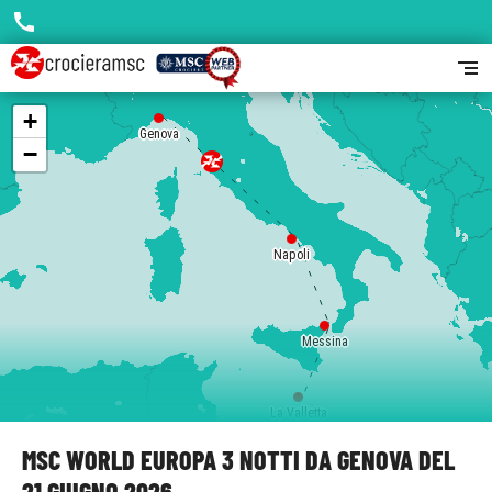
call
segment
+
Genova
−
Napoli
Messina
La Valletta
MSC WORLD EUROPA 3 NOTTI DA GENOVA DEL
21 GIUGNO 2026