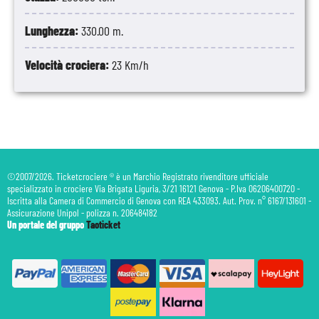
Lunghezza:
330.00 m.
Velocità crociera:
23 Km/h
©2007/2026. Ticketcrociere ® è un Marchio Registrato rivenditore ufficiale
specializzato in crociere Via Brigata Liguria, 3/21 16121 Genova - P.Iva 06206400720 -
Iscritta alla Camera di Commercio di Genova con REA 433093. Aut. Prov. n° 6167/131601 -
Assicurazione Unipol - polizza n. 206484182
Un portale del gruppo
Taoticket