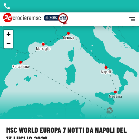
call
segment
+
Genova
−
Marsiglia
Barcellona
Napoli
Messina
La Valletta
MSC WORLD EUROPA 7 NOTTI DA NAPOLI DEL
13 LUGLIO 2026