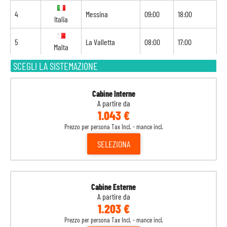
4
Messina
09:00
18:00
Italia
5
La Valletta
08:00
17:00
Malta
SCEGLI LA SISTEMAZIONE
6
Navigazione
-
-
7
Barcellona
08:00
18:00
Spagna
Cabine Interne
A partire da
1.043 €
8
Marsiglia
08:00
-
Francia
Prezzo per persona Tax Incl. - mance incl.
SELEZIONA
Cabine Esterne
A partire da
1.203 €
Prezzo per persona Tax Incl. - mance incl.