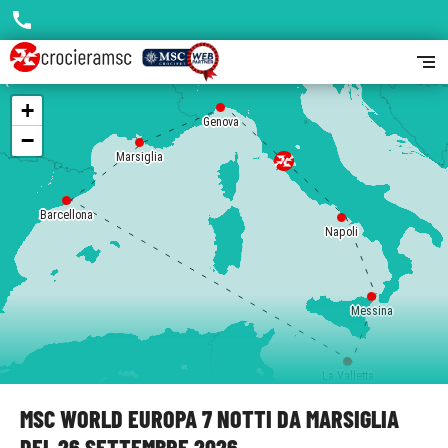
call
segment
+
Genova
−
Marsiglia
Barcellona
Napoli
Messina
La Valletta
MSC WORLD EUROPA 7 NOTTI DA MARSIGLIA
DEL 26 SETTEMBRE 2026