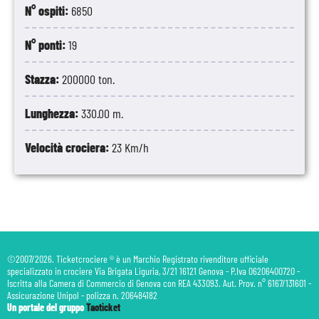
N° ospiti:
6850
N° ponti:
19
Stazza:
200000 ton.
Lunghezza:
330.00 m.
Velocità crociera:
23 Km/h
©2007/2026. Ticketcrociere ® è un Marchio Registrato rivenditore ufficiale
specializzato in crociere Via Brigata Liguria, 3/21 16121 Genova - P.Iva 06206400720 -
Iscritta alla Camera di Commercio di Genova con REA 433093. Aut. Prov. n° 6167/131601 -
Assicurazione Unipol - polizza n. 206484182
Un portale del gruppo
Taoticket