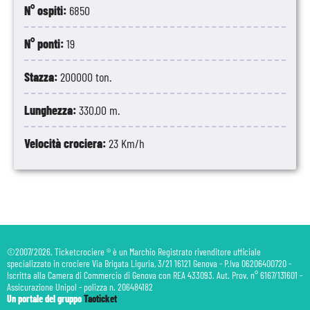
N° ospiti:
6850
N° ponti:
19
Stazza:
200000 ton.
Lunghezza:
330.00 m.
Velocità crociera:
23 Km/h
©2007/2026. Ticketcrociere ® è un Marchio Registrato rivenditore ufficiale
specializzato in crociere Via Brigata Liguria, 3/21 16121 Genova - P.Iva 06206400720 -
Iscritta alla Camera di Commercio di Genova con REA 433093. Aut. Prov. n° 6167/131601 -
Assicurazione Unipol - polizza n. 206484182
Un portale del gruppo
Taoticket