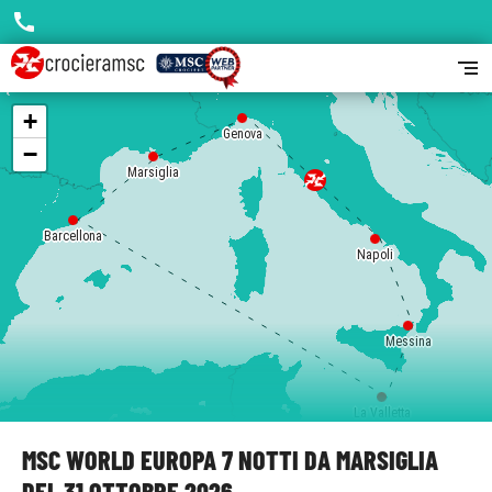
call
segment
+
Genova
−
Marsiglia
Barcellona
Napoli
Messina
La Valletta
MSC WORLD EUROPA 7 NOTTI DA MARSIGLIA
DEL 31 OTTOBRE 2026