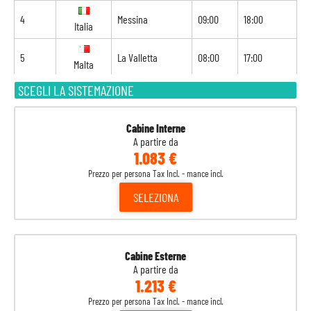
4
Messina
09:00
18:00
Italia
5
La Valletta
08:00
17:00
Malta
SCEGLI LA SISTEMAZIONE
6
Navigazione
-
-
7
Barcellona
08:00
18:00
Spagna
Cabine Interne
A partire da
1.083 €
8
Marsiglia
08:00
-
Francia
Prezzo per persona Tax Incl. - mance incl.
SELEZIONA
Cabine Esterne
A partire da
1.213 €
Prezzo per persona Tax Incl. - mance incl.