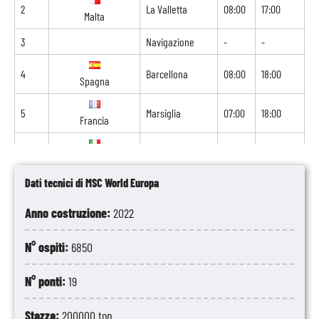
2
La Valletta
08:00
17:00
Malta
3
Navigazione
-
-
4
Barcellona
08:00
18:00
Spagna
5
Marsiglia
07:00
18:00
Francia
6
Genova
08:00
18:00
Italia
Dati tecnici di MSC World Europa
7
Civitavecchia
07:00
19:00
Italia
Anno costruzione:
2022
8
Navigazione
-
-
N° ospiti:
6850
9
La Valletta
08:00
18:00
Malta
N° ponti:
19
10
Navigazione
-
-
Stazza:
200000 ton.