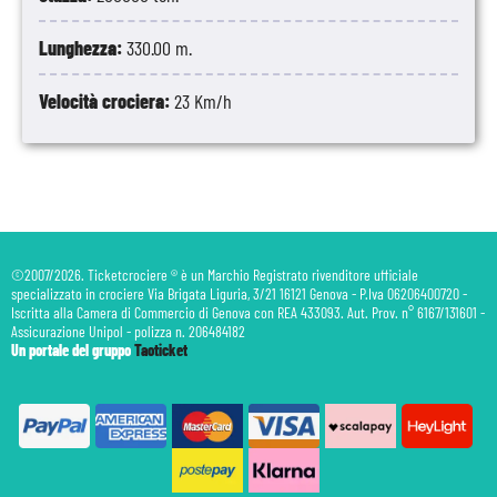
11
Atene
07:00
17:00
Grecia
Lunghezza:
330.00 m.
12
Rodi
09:00
16:00
Grecia
Velocità crociera:
23 Km/h
13
Limisso
09:00
18:00
Cipro
14
Canale Di Suez
19:00
19:30
Egitto
15
Canale Di Suez
15:00
15:30
Egitto
©2007/2026. Ticketcrociere ® è un Marchio Registrato rivenditore ufficiale
specializzato in crociere Via Brigata Liguria, 3/21 16121 Genova - P.Iva 06206400720 -
16
Navigazione
-
-
Iscritta alla Camera di Commercio di Genova con REA 433093. Aut. Prov. n° 6167/131601 -
Assicurazione Unipol - polizza n. 206484182
17
Navigazione
-
-
Un portale del gruppo
Taoticket
18
Navigazione
-
-
19
Navigazione
-
-
20
Navigazione
-
-