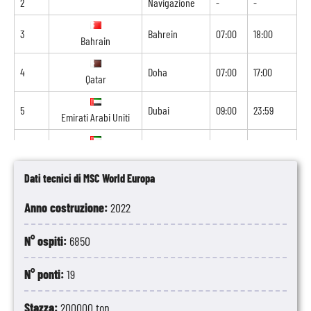
2
Navigazione
-
-
3
Bahrein
07:00
18:00
Bahrain
4
Doha
07:00
17:00
Qatar
5
Dubai
09:00
23:59
Emirati Arabi Uniti
6
Dubai
00:01
21:00
Emirati Arabi Uniti
Dati tecnici di MSC World Europa
7
Sir Bani Yas
09:00
19:00
Emirati Arabi Uniti
Anno costruzione:
2022
8
Abu Dhabi
07:00
-
Emirati Arabi Uniti
N° ospiti:
6850
N° ponti:
19
Stazza:
200000 ton.