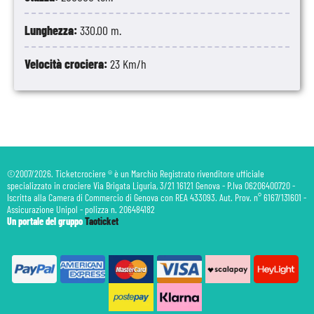
Lunghezza:
330.00 m.
Velocità crociera:
23 Km/h
©2007/2026. Ticketcrociere ® è un Marchio Registrato rivenditore ufficiale
specializzato in crociere Via Brigata Liguria, 3/21 16121 Genova - P.Iva 06206400720 -
Iscritta alla Camera di Commercio di Genova con REA 433093. Aut. Prov. n° 6167/131601 -
Assicurazione Unipol - polizza n. 206484182
Un portale del gruppo
Taoticket