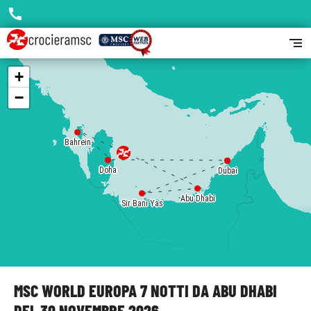
call
segment
+
−
Bahrein
Doha
Dubai
Dubai
Abu Dhabi
Sir Bani Yas
MSC WORLD EUROPA 7 NOTTI DA ABU DHABI
DEL 30 NOVEMBRE 2026