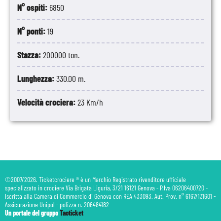
N° ospiti:
6850
N° ponti:
19
Stazza:
200000 ton.
Lunghezza:
330.00 m.
Velocità crociera:
23 Km/h
©2007/2026. Ticketcrociere ® è un Marchio Registrato rivenditore ufficiale
specializzato in crociere Via Brigata Liguria, 3/21 16121 Genova - P.Iva 06206400720 -
Iscritta alla Camera di Commercio di Genova con REA 433093. Aut. Prov. n° 6167/131601 -
Assicurazione Unipol - polizza n. 206484182
Un portale del gruppo
Taoticket