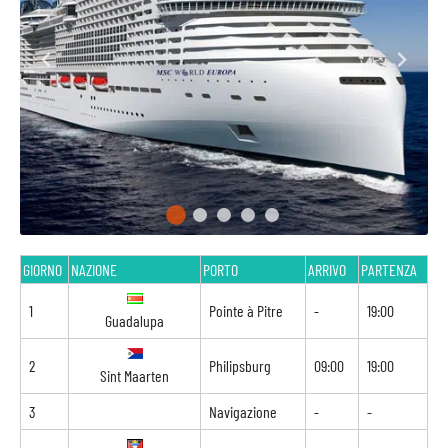
GIORNO
NAZIONE
PORTO
ARRIVO
PARTENZA
1
Pointe à Pitre
-
19:00
Guadalupa
2
Philipsburg
09:00
19:00
Sint Maarten
3
Navigazione
-
-