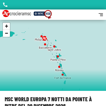
call
segment
+
−
Philipsburg
Basseterre
Saint Johns
Pointe à Pitre
Roseau
Fort de france
MSC WORLD EUROPA 7 NOTTI DA POINTE À
PITRE DEL 20 DICEMBRE 2026