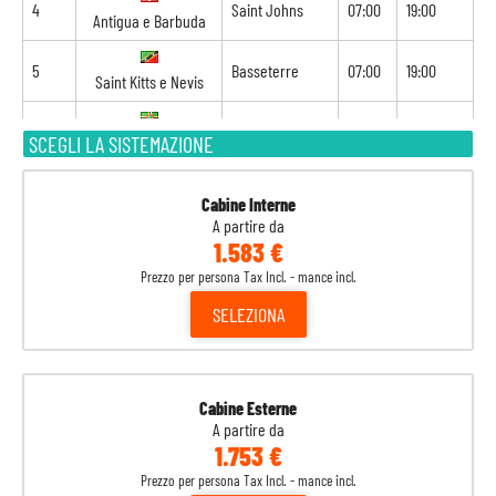
4
Saint Johns
07:00
19:00
Antigua e Barbuda
5
Basseterre
07:00
19:00
Saint Kitts e Nevis
6
Roseau
07:00
19:00
SCEGLI LA SISTEMAZIONE
Dominica
7
Fort de france
07:00
23:00
Martinica
Cabine Interne
A partire da
1.583 €
8
Pointe à Pitre
08:00
-
Guadalupa
Prezzo per persona Tax Incl. - mance incl.
SELEZIONA
Cabine Esterne
A partire da
1.753 €
Prezzo per persona Tax Incl. - mance incl.