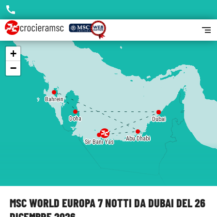
call
segment
+
−
Bahrein
Doha
Dubai
Dubai
Abu Dhabi
Sir Bani Yas
MSC WORLD EUROPA 7 NOTTI DA DUBAI DEL 26
DICEMBRE 2026