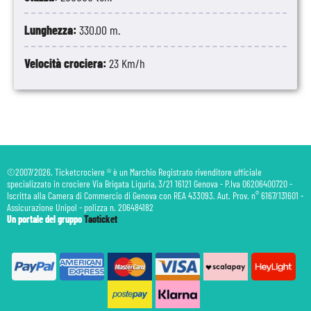
Lunghezza:
330.00 m.
Velocità crociera:
23 Km/h
©2007/2026. Ticketcrociere ® è un Marchio Registrato rivenditore ufficiale
specializzato in crociere Via Brigata Liguria, 3/21 16121 Genova - P.Iva 06206400720 -
Iscritta alla Camera di Commercio di Genova con REA 433093. Aut. Prov. n° 6167/131601 -
Assicurazione Unipol - polizza n. 206484182
Un portale del gruppo
Taoticket