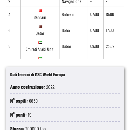
2
Navigazione
-
-
3
Bahrein
07:00
18:00
Bahrain
4
Doha
07:00
17:00
Qatar
5
Dubai
09:00
23:59
Emirati Arabi Uniti
6
Dubai
00:01
21:00
Emirati Arabi Uniti
Dati tecnici di MSC World Europa
7
Sir Bani Yas
09:00
19:00
Emirati Arabi Uniti
Anno costruzione:
2022
8
Abu Dhabi
07:00
-
Emirati Arabi Uniti
N° ospiti:
6850
N° ponti:
19
Stazza:
200000 ton.