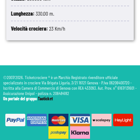
Lunghezza:
330.00 m.
Velocità crociera:
23 Km/h
©2007/2026. Ticketcrociere ® è un Marchio Registrato rivenditore ufficiale
specializzato in crociere Via Brigata Liguria, 3/21 16121 Genova - P.Iva 06206400720 -
Iscritta alla Camera di Commercio di Genova con REA 433093. Aut. Prov. n° 6167/131601 -
Assicurazione Unipol - polizza n. 206484182
Un portale del gruppo
Taoticket