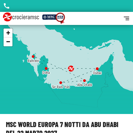
call
segment
+
−
Bahrein
Doha
Dubai
Dubai
Abu Dhabi
Sir Bani Yas
MSC WORLD EUROPA 7 NOTTI DA ABU DHABI
DEL 22 MARZO 2027