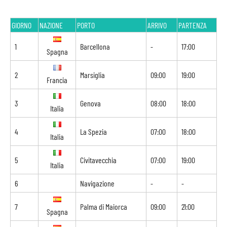
GIORNO
NAZIONE
PORTO
ARRIVO
PARTENZA
1
Barcellona
-
17:00
Spagna
2
Marsiglia
09:00
19:00
Francia
3
Genova
08:00
18:00
Italia
4
La Spezia
07:00
18:00
Italia
5
Civitavecchia
07:00
19:00
Italia
6
Navigazione
-
-
7
Palma di Maiorca
09:00
21:00
Spagna