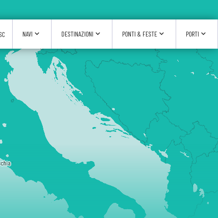
expand_more
expand_more
expand_more
expand_more
NAVI
DESTINAZIONI
PONTI & FESTE
PORTI
SC
cchia