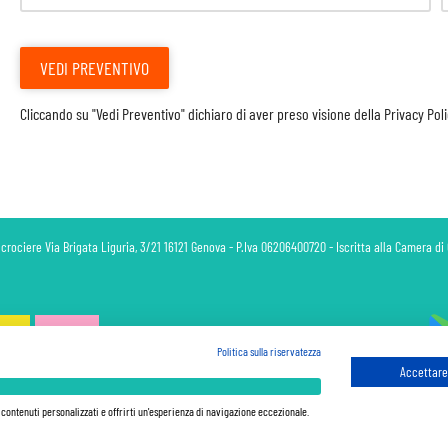
VEDI PREVENTIVO
Cliccando su "Vedi Preventivo" dichiaro di aver preso visione della
Privacy Pol
 crociere Via Brigata Liguria, 3/21 16121 Genova - P.Iva 06206400720 - Iscritta alla Camera 
Politica sulla riservatezza
Accettare 
 sono sempre da pagare a bordo, salvo dove espressamente indicato. I Prezzi si intendono "a partire da" e sono ca
ferma in base alla disponibilità al momento della prenotazione. Le Promozioni e gli Sconti sono calcolati a parti
e contenuti personalizzati e offrirti un'esperienza di navigazione eccezionale.