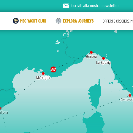
email
Iscriviti alla nostra newsletter
MSC YACHT CLUB
EXPLORA JOURNEYS
OFFERTE CROCIERE M
Genova
La Spezia
Marsiglia
Civitave
ellona