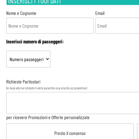
INSERISCI I TUOI DATI
Nome e Cognome
Email
Inserisci numero di passeggeri:
Richieste Particolari
(in base alle tue richieste ti verrà garantita una priorità sul preventivo)
per ricevere Promozioni e Offerte personalizzate
Presto il consenso