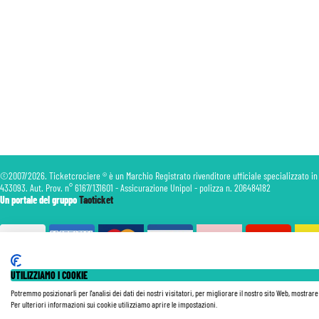
©2007/2026. Ticketcrociere ® è un Marchio Registrato rivenditore ufficiale specializzato in
433093. Aut. Prov. n° 6167/131601 - Assicurazione Unipol - polizza n. 206484182
Un portale del gruppo
Taoticket
UTILIZZIAMO I COOKIE
Le Tariffe pubblicate si intendono per persona (p.p.) con Tasse e Diritti Portuali inclusi. Le quote di Servizio
nave, della data di partenza, della categoria e della composizione della cabina. Le Tariffe sono soggette a ricon
Potremmo posizionarli per l'analisi dei dati dei nostri visitatori, per migliorare il nostro sito Web, mostrar
Tutte le nostre Offerte non sono retroattive.
Per ulteriori informazioni sui cookie utilizziamo aprire le impostazioni.