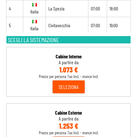
4
La Spezia
07:00
18:00
Italia
5
Civitavecchia
07:00
19:00
Italia
SCEGLI LA SISTEMAZIONE
6
Navigazione
-
-
7
Palma di Maiorca
09:00
20:00
Spagna
Cabine Interne
A partire da
1.073 €
8
Barcellona
05:00
-
Spagna
Prezzo per persona Tax Incl. - mance incl.
SELEZIONA
Cabine Esterne
A partire da
1.253 €
Prezzo per persona Tax Incl. - mance incl.