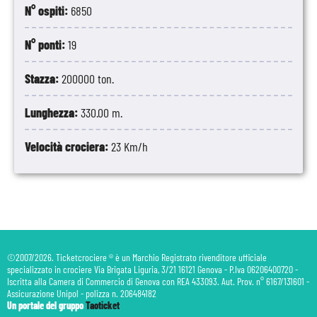
N° ospiti:
6850
N° ponti:
19
Stazza:
200000 ton.
Lunghezza:
330.00 m.
Velocità crociera:
23 Km/h
©2007/2026. Ticketcrociere ® è un Marchio Registrato rivenditore ufficiale
specializzato in crociere Via Brigata Liguria, 3/21 16121 Genova - P.Iva 06206400720 -
Iscritta alla Camera di Commercio di Genova con REA 433093. Aut. Prov. n° 6167/131601 -
Assicurazione Unipol - polizza n. 206484182
Un portale del gruppo
Taoticket