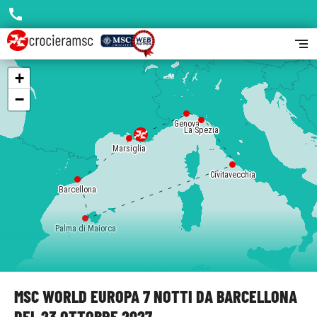
call
segment
+
−
Genova
La Spezia
Marsiglia
Civitavecchia
Barcellona
Palma di Maiorca
MSC WORLD EUROPA 7 NOTTI DA BARCELLONA
DEL 23 OTTOBRE 2027