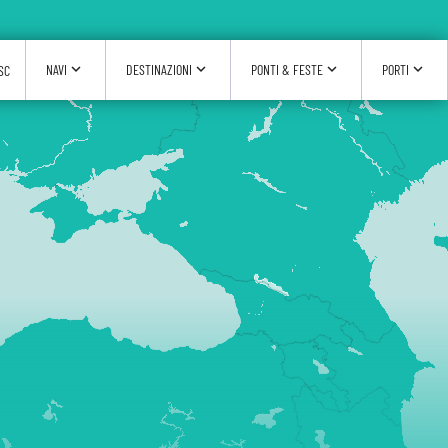
expand_more
expand_more
expand_more
expand_more
NAVI
DESTINAZIONI
PONTI & FESTE
PORTI
SC