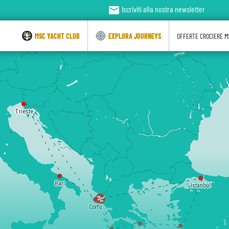
email
Iscriviti alla nostra newsletter
MSC YACHT CLUB
EXPLORA JOURNEYS
OFFERTE CROCIERE M
Trieste
Bari
Istanbul
Corfù