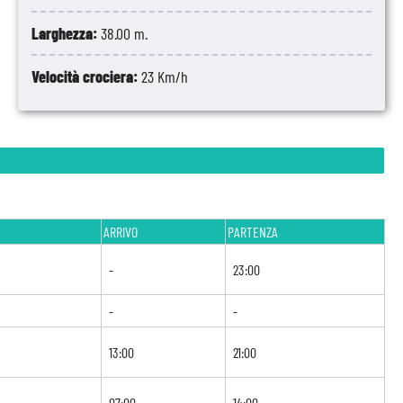
Larghezza:
38.00 m.
Velocità crociera:
23 Km/h
ARRIVO
PARTENZA
-
23:00
-
-
13:00
21:00
07:00
14:00