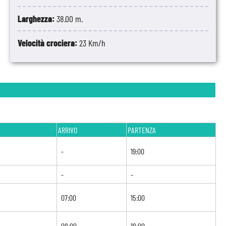
Larghezza:
38.00 m.
Velocità crociera:
23 Km/h
ARRIVO
PARTENZA
-
19:00
-
-
07:00
15:00
08:00
18:00