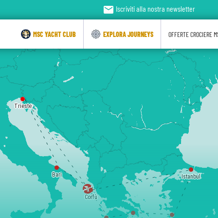
email
Iscriviti alla nostra newsletter
MSC YACHT CLUB
EXPLORA JOURNEYS
OFFERTE CROCIERE M
Trieste
Bari
Istanbul
Corfù