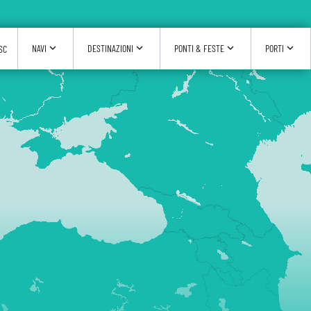
expand_more
expand_more
expand_more
expand_more
NAVI
DESTINAZIONI
PONTI & FESTE
PORTI
SC