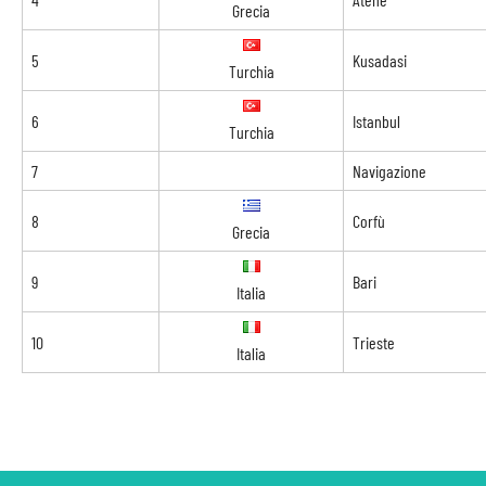
Grecia
5
Kusadasi
Turchia
6
Istanbul
Turchia
7
Navigazione
8
Corfù
Grecia
9
Bari
Italia
10
Trieste
Italia