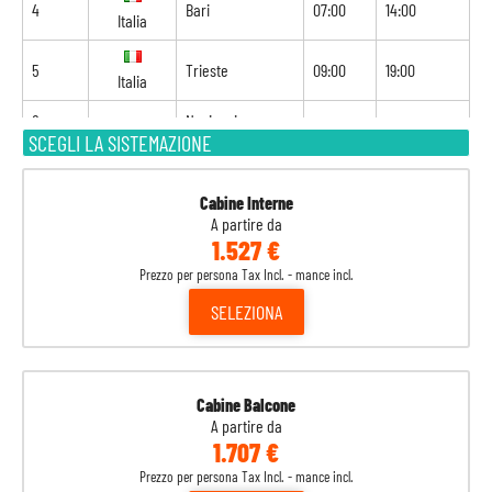
4
Bari
07:00
14:00
Italia
5
Trieste
09:00
19:00
Italia
6
Navigazione
-
-
SCEGLI LA SISTEMAZIONE
7
Katakolon
07:00
15:00
Grecia
Cabine Interne
A partire da
8
Atene
08:00
18:00
Grecia
1.527 €
Prezzo per persona Tax Incl. - mance incl.
9
Kusadasi
07:00
15:00
Turchia
SELEZIONA
10
Istanbul
10:00
-
Turchia
Cabine Balcone
A partire da
1.707 €
Prezzo per persona Tax Incl. - mance incl.