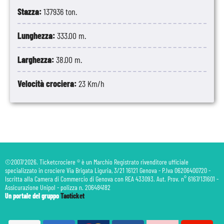
Stazza:
137936 ton.
Lunghezza:
333.00 m.
Larghezza:
38.00 m.
Velocità crociera:
23 Km/h
©2007/2026. Ticketcrociere ® è un Marchio Registrato rivenditore ufficiale
specializzato in crociere Via Brigata Liguria, 3/21 16121 Genova - P.Iva 06206400720 -
Iscritta alla Camera di Commercio di Genova con REA 433093. Aut. Prov. n° 6167/131601 -
Assicurazione Unipol - polizza n. 206484182
Un portale del gruppo
Taoticket