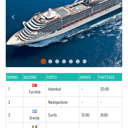
GIORNO
NAZIONE
PORTO
ARRIVO
PARTENZA
1
Istanbul
-
23:00
Turchia
2
Navigazione
-
-
3
Corfù
13:00
21:00
Grecia