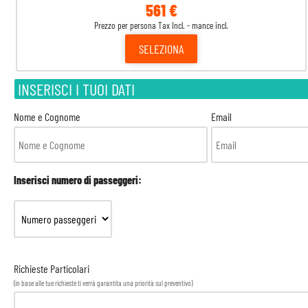
561 €
Prezzo per persona Tax Incl. - mance incl.
SELEZIONA
INSERISCI I TUOI DATI
Nome e Cognome
Email
Inserisci numero di passeggeri:
Richieste Particolari
(in base alle tue richieste ti verrà garantita una priorità sul preventivo)