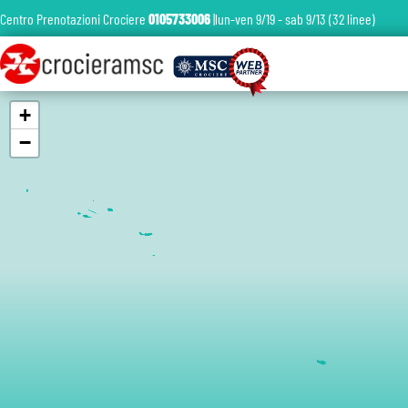
Centro Prenotazioni Crociere
0105733006
|lun-ven 9/19 - sab 9/13 (32 linee)
+
−