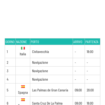
GIORNO
NAZIONE
PORTO
ARRIVO
PARTENZA
1
Civitavecchia
-
18:00
Italia
2
Navigazione
-
-
3
Navigazione
-
-
4
Navigazione
-
-
5
Las Palmas de Gran Canaria
09:00
20:00
Spagna
6
Santa Cruz De La Palma
08:00
18:00