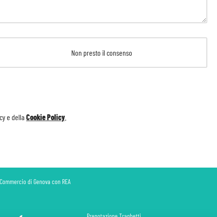
Non presto il consenso
icy
e della
Cookie Policy
.
di Commercio di Genova con REA
Prenotazione Traghetti