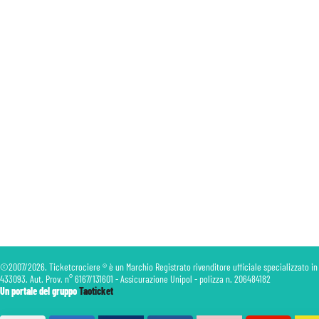
©2007/2026. Ticketcrociere ® è un Marchio Registrato rivenditore ufficiale specializzato in
433093. Aut. Prov. n° 6167/131601 - Assicurazione Unipol - polizza n. 206484182
Un portale del gruppo
Taoticket