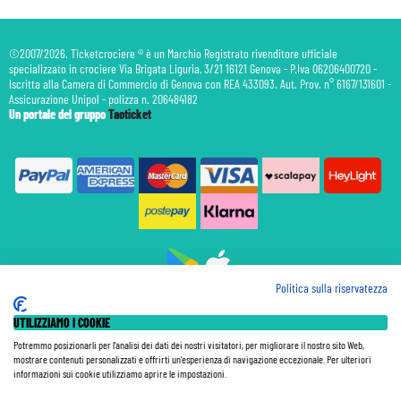
©2007/2026. Ticketcrociere ® è un Marchio Registrato rivenditore ufficiale
specializzato in crociere Via Brigata Liguria, 3/21 16121 Genova - P.Iva 06206400720 -
Iscritta alla Camera di Commercio di Genova con REA 433093. Aut. Prov. n° 6167/131601 -
Assicurazione Unipol - polizza n. 206484182
Un portale del gruppo
Taoticket
Politica sulla riservatezza
Prenotazione Traghetti
UTILIZZIAMO I COOKIE
Prenotazione Volo Privato
Assicurazione
Potremmo posizionarli per l'analisi dei dati dei nostri visitatori, per migliorare il nostro sito Web,
mostrare contenuti personalizzati e offrirti un'esperienza di navigazione eccezionale. Per ulteriori
Le Tariffe pubblicate si intendono per persona (p.p.) con Tasse e Diritti Portuali inclusi. Le quote di
informazioni sui cookie utilizziamo aprire le impostazioni.
Servizio sono sempre da pagare a bordo, salvo dove espressamente indicato. I Prezzi si intendono "a
partire da" e sono calcolati su base doppia e in base alla disponibilità. Le Tariffe possono variare in ogni