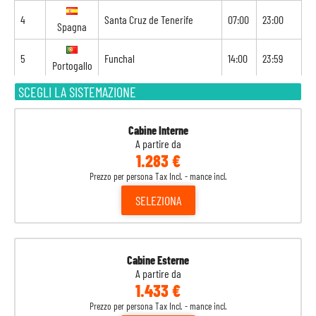
4
Santa Cruz de Tenerife
07:00
23:00
Spagna
5
Funchal
14:00
23:59
Portogallo
SCEGLI LA SISTEMAZIONE
6
Funchal
00:01
18:00
Portogallo
7
Navigazione
-
-
Cabine Interne
A partire da
1.283 €
8
Arrecife
08:00
-
Spagna
Prezzo per persona Tax Incl. - mance incl.
SELEZIONA
Cabine Esterne
A partire da
1.433 €
Prezzo per persona Tax Incl. - mance incl.