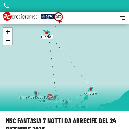
call
segment
+
Funchal
Funchal
−
Arrecife
Santa Cruz De La Palma
Santa Cruz de Tenerife
Las Palmas de Gran Canaria
MSC FANTASIA 7 NOTTI DA ARRECIFE DEL 24
DICEMBRE 2026