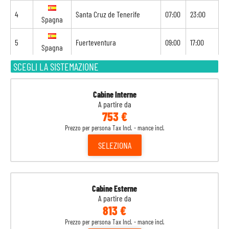
4
Santa Cruz de Tenerife
07:00
23:00
Spagna
5
Fuerteventura
09:00
17:00
Spagna
SCEGLI LA SISTEMAZIONE
6
Funchal
10:00
20:00
Portogallo
7
Navigazione
-
-
Cabine Interne
A partire da
753 €
8
Arrecife
08:00
-
Spagna
Prezzo per persona Tax Incl. - mance incl.
SELEZIONA
Cabine Esterne
A partire da
813 €
Prezzo per persona Tax Incl. - mance incl.