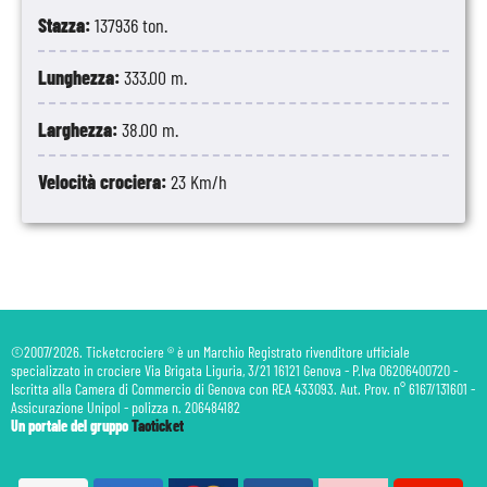
Stazza:
137936 ton.
Lunghezza:
333.00 m.
Larghezza:
38.00 m.
Velocità crociera:
23 Km/h
©2007/2026. Ticketcrociere ® è un Marchio Registrato rivenditore ufficiale
specializzato in crociere Via Brigata Liguria, 3/21 16121 Genova - P.Iva 06206400720 -
Iscritta alla Camera di Commercio di Genova con REA 433093. Aut. Prov. n° 6167/131601 -
Assicurazione Unipol - polizza n. 206484182
Un portale del gruppo
Taoticket