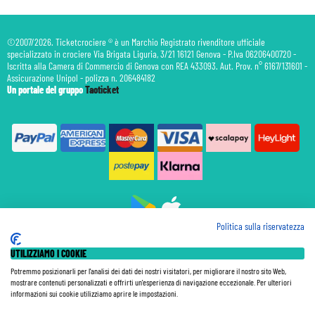
©2007/2026. Ticketcrociere ® è un Marchio Registrato rivenditore ufficiale
specializzato in crociere Via Brigata Liguria, 3/21 16121 Genova - P.Iva 06206400720 -
Iscritta alla Camera di Commercio di Genova con REA 433093. Aut. Prov. n° 6167/131601 -
Assicurazione Unipol - polizza n. 206484182
Un portale del gruppo
Taoticket
Politica sulla riservatezza
Prenotazione Traghetti
UTILIZZIAMO I COOKIE
Prenotazione Volo Privato
Assicurazione
Potremmo posizionarli per l'analisi dei dati dei nostri visitatori, per migliorare il nostro sito Web,
mostrare contenuti personalizzati e offrirti un'esperienza di navigazione eccezionale. Per ulteriori
Le Tariffe pubblicate si intendono per persona (p.p.) con Tasse e Diritti Portuali inclusi. Le quote di
informazioni sui cookie utilizziamo aprire le impostazioni.
Servizio sono sempre da pagare a bordo, salvo dove espressamente indicato. I Prezzi si intendono "a
partire da" e sono calcolati su base doppia e in base alla disponibilità. Le Tariffe possono variare in ogni