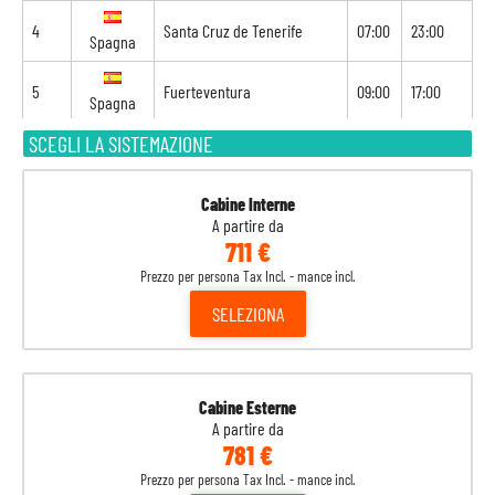
4
Santa Cruz de Tenerife
07:00
23:00
Spagna
5
Fuerteventura
09:00
17:00
Spagna
SCEGLI LA SISTEMAZIONE
6
Funchal
10:00
20:00
Portogallo
Cabine Interne
7
Arrecife
12:00
-
Spagna
A partire da
711 €
Prezzo per persona Tax Incl. - mance incl.
SELEZIONA
Cabine Esterne
A partire da
781 €
Prezzo per persona Tax Incl. - mance incl.