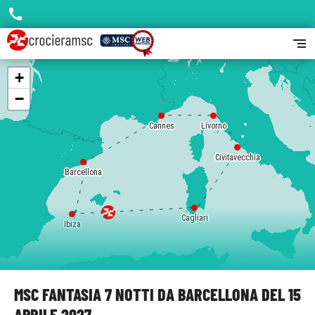
call
segment
+
−
Cannes
Livorno
Civitavecchia
Barcellona
Cagliari
Ibiza
MSC FANTASIA 7 NOTTI DA BARCELLONA DEL 15
APRILE 2027