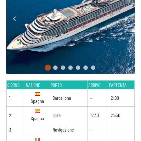
GIORNO
NAZIONE
PORTO
ARRIVO
PARTENZA
1
Barcellona
-
21:00
Spagna
2
Ibiza
12:30
23:30
Spagna
3
Navigazione
-
-