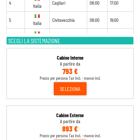
4
Cagliari
08:00
17:00
Italia
5
Civitavecchia
08:00
19:00
Italia
6
Livorno
08:00
18:00
SCEGLI LA SISTEMAZIONE
Italia
7
Cannes
07:00
17:00
Francia
Cabine Interne
A partire da
793 €
8
Barcellona
09:00
-
Spagna
Prezzo per persona Tax Incl. - mance incl.
SELEZIONA
Cabine Esterne
A partire da
893 €
Prezzo per persona Tax Incl. - mance incl.