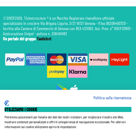
©2007/2026. Ticketcrociere ® è un Marchio Registrato rivenditore ufficiale
specializzato in crociere Via Brigata Liguria, 3/21 16121 Genova - P.Iva 06206400720 -
Iscritta alla Camera di Commercio di Genova con REA 433093. Aut. Prov. n° 6167/131601 -
Assicurazione Unipol - polizza n. 206484182
Un portale del gruppo
Taoticket
Politica sulla riservatezza
Prenotazione Traghetti
UTILIZZIAMO I COOKIE
Prenotazione Volo Privato
Assicurazione
Potremmo posizionarli per l'analisi dei dati dei nostri visitatori, per migliorare il nostro sito Web,
mostrare contenuti personalizzati e offrirti un'esperienza di navigazione eccezionale. Per ulteriori
Le Tariffe pubblicate si intendono per persona (p.p.) con Tasse e Diritti Portuali inclusi. Le quote di
informazioni sui cookie utilizziamo aprire le impostazioni.
Servizio sono sempre da pagare a bordo, salvo dove espressamente indicato. I Prezzi si intendono "a
partire da" e sono calcolati su base doppia e in base alla disponibilità. Le Tariffe possono variare in ogni