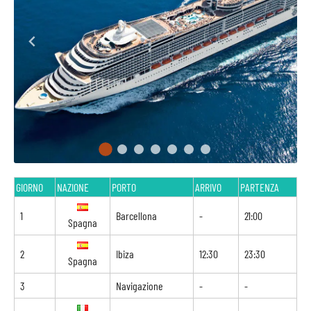
GIORNO
NAZIONE
PORTO
ARRIVO
PARTENZA
1
Barcellona
-
21:00
Spagna
2
Ibiza
12:30
23:30
Spagna
3
Navigazione
-
-