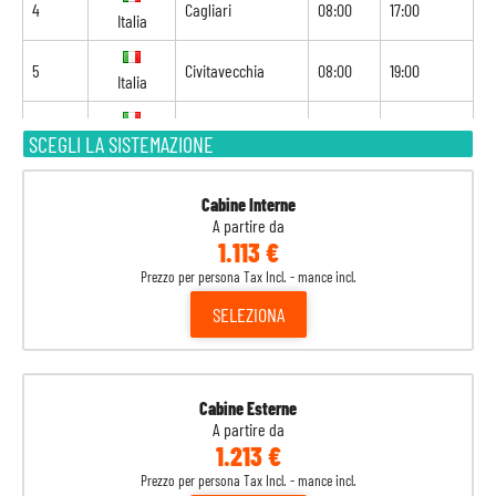
4
Cagliari
08:00
17:00
Italia
5
Civitavecchia
08:00
19:00
Italia
6
Livorno
08:00
18:00
SCEGLI LA SISTEMAZIONE
Italia
7
Cannes
07:00
17:00
Francia
Cabine Interne
A partire da
1.113 €
8
Barcellona
09:00
-
Spagna
Prezzo per persona Tax Incl. - mance incl.
SELEZIONA
Cabine Esterne
A partire da
1.213 €
Prezzo per persona Tax Incl. - mance incl.