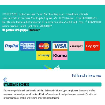
©2007/2026. Ticketcrociere ® è un Marchio Registrato rivenditore ufficiale
specializzato in crociere Via Brigata Liguria, 3/21 16121 Genova - P.Iva 06206400720 -
Iscritta alla Camera di Commercio di Genova con REA 433093. Aut. Prov. n° 6167/131601 -
Assicurazione Unipol - polizza n. 206484182
Un portale del gruppo
Taoticket
Politica sulla riservatezza
Prenotazione Traghetti
UTILIZZIAMO I COOKIE
Prenotazione Volo Privato
Assicurazione
Potremmo posizionarli per l'analisi dei dati dei nostri visitatori, per migliorare il nostro sito Web,
mostrare contenuti personalizzati e offrirti un'esperienza di navigazione eccezionale. Per ulteriori
Le Tariffe pubblicate si intendono per persona (p.p.) con Tasse e Diritti Portuali inclusi. Le quote di
informazioni sui cookie utilizziamo aprire le impostazioni.
Servizio sono sempre da pagare a bordo, salvo dove espressamente indicato. I Prezzi si intendono "a
partire da" e sono calcolati su base doppia e in base alla disponibilità. Le Tariffe possono variare in ogni