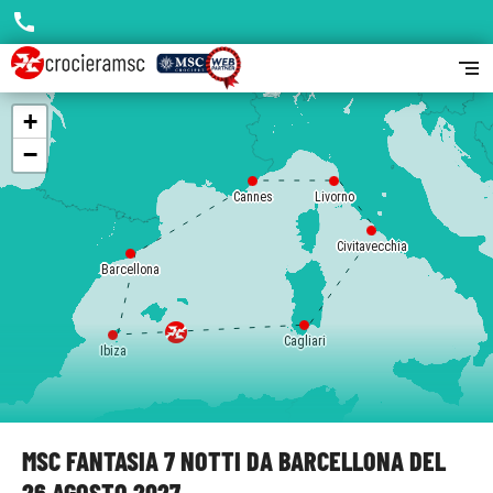
call
segment
+
−
Cannes
Livorno
Civitavecchia
Barcellona
Cagliari
Ibiza
MSC FANTASIA 7 NOTTI DA BARCELLONA DEL
26 AGOSTO 2027