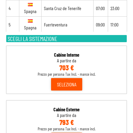
4
Santa Cruz de Tenerife
07:00
23:00
Spagna
5
Fuerteventura
09:00
17:00
Spagna
SCEGLI LA SISTEMAZIONE
6
Funchal
10:00
20:00
Portogallo
7
Navigazione
-
-
Cabine Interne
A partire da
703 €
8
Arrecife
08:00
-
Spagna
Prezzo per persona Tax Incl. - mance incl.
SELEZIONA
Cabine Esterne
A partire da
793 €
Prezzo per persona Tax Incl. - mance incl.