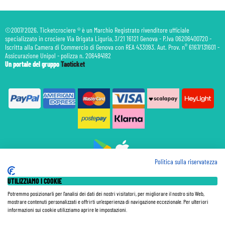
©2007/2026. Ticketcrociere ® è un Marchio Registrato rivenditore ufficiale
specializzato in crociere Via Brigata Liguria, 3/21 16121 Genova - P.Iva 06206400720 -
Iscritta alla Camera di Commercio di Genova con REA 433093. Aut. Prov. n° 6167/131601 -
Assicurazione Unipol - polizza n. 206484182
Un portale del gruppo
Taoticket
Politica sulla riservatezza
Prenotazione Traghetti
UTILIZZIAMO I COOKIE
Prenotazione Volo Privato
Assicurazione
Potremmo posizionarli per l'analisi dei dati dei nostri visitatori, per migliorare il nostro sito Web,
mostrare contenuti personalizzati e offrirti un'esperienza di navigazione eccezionale. Per ulteriori
Le Tariffe pubblicate si intendono per persona (p.p.) con Tasse e Diritti Portuali inclusi. Le quote di
informazioni sui cookie utilizziamo aprire le impostazioni.
Servizio sono sempre da pagare a bordo, salvo dove espressamente indicato. I Prezzi si intendono "a
partire da" e sono calcolati su base doppia e in base alla disponibilità. Le Tariffe possono variare in ogni