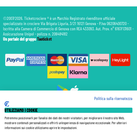
©2007/2026. Ticketcrociere ® è un Marchio Registrato rivenditore ufficiale
specializzato in crociere Via Brigata Liguria, 3/21 16121 Genova - P.Iva 06206400720 -
Iscritta alla Camera di Commercio di Genova con REA 433093. Aut. Prov. n° 6167/131601 -
Assicurazione Unipol - polizza n. 206484182
Un portale del gruppo
Taoticket
Politica sulla riservatezza
Prenotazione Traghetti
UTILIZZIAMO I COOKIE
Prenotazione Volo Privato
Assicurazione
Potremmo posizionarli per l'analisi dei dati dei nostri visitatori, per migliorare il nostro sito Web,
mostrare contenuti personalizzati e offrirti un'esperienza di navigazione eccezionale. Per ulteriori
Le Tariffe pubblicate si intendono per persona (p.p.) con Tasse e Diritti Portuali inclusi. Le quote di
informazioni sui cookie utilizziamo aprire le impostazioni.
Servizio sono sempre da pagare a bordo, salvo dove espressamente indicato. I Prezzi si intendono "a
partire da" e sono calcolati su base doppia e in base alla disponibilità. Le Tariffe possono variare in ogni