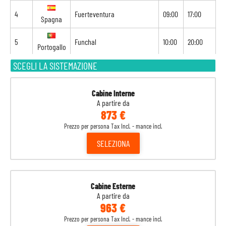
4
Fuerteventura
09:00
17:00
Spagna
5
Funchal
10:00
20:00
Portogallo
SCEGLI LA SISTEMAZIONE
6
Navigazione
-
-
7
Arrecife
08:00
18:00
Spagna
Cabine Interne
A partire da
873 €
8
Las Palmas de Gran Canaria
07:00
-
Spagna
Prezzo per persona Tax Incl. - mance incl.
SELEZIONA
Cabine Esterne
A partire da
963 €
Prezzo per persona Tax Incl. - mance incl.