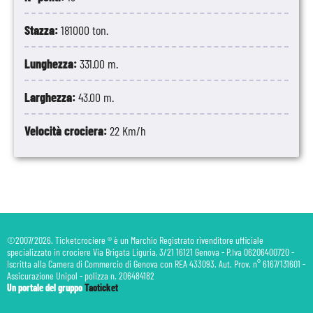
11
Navigazione
-
-
Stazza:
181000 ton.
12
Cozumel
07:00
19:00
Messico
Lunghezza:
331.00 m.
13
Costa Maya
07:00
15:00
Messico
Larghezza:
43.00 m.
14
Navigazione
-
-
Velocità crociera:
22 Km/h
15
Port Canaveral
07:00
-
Stati Uniti
©2007/2026. Ticketcrociere ® è un Marchio Registrato rivenditore ufficiale
specializzato in crociere Via Brigata Liguria, 3/21 16121 Genova - P.Iva 06206400720 -
Iscritta alla Camera di Commercio di Genova con REA 433093. Aut. Prov. n° 6167/131601 -
Assicurazione Unipol - polizza n. 206484182
Un portale del gruppo
Taoticket