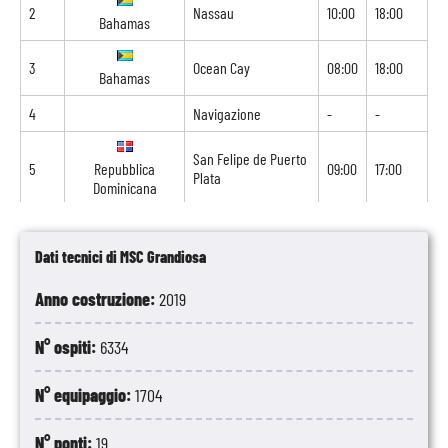
2
Nassau
10:00
18:00
Bahamas
3
Ocean Cay
08:00
18:00
Bahamas
4
Navigazione
-
-
San Felipe de Puerto
5
Repubblica
09:00
17:00
Plata
Dominicana
6
Navigazione
-
-
Dati tecnici di MSC Grandiosa
7
Navigazione
-
-
Anno costruzione:
2019
8
Port Canaveral
07:00
17:00
Stati Uniti
N° ospiti:
6334
9
Nassau
10:00
18:00
Bahamas
N° equipaggio:
1704
10
Ocean Cay
08:00
18:00
Bahamas
N° ponti:
19