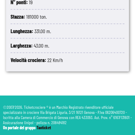
N° ponti:
19
Stazza:
181000 ton.
Lunghezza:
331.00 m.
Larghezza:
43.00 m.
Velocità crociera:
22 Km/h
©2007/2026. Ticketcrociere ® è un Marchio Registrato rivenditore ufficiale
specializzato in crociere Via Brigata Liguria, 3/21 16121 Genova - P.Iva 06206400720 -
Iscritta alla Camera di Commercio di Genova con REA 433093. Aut. Prov. n° 6167/131601 -
Assicurazione Unipol - polizza n. 206484182
Un portale del gruppo
Taoticket