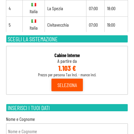
4
La Spezia
07:00
18:00
Italia
5
Civitavecchia
07:00
19:00
Italia
SCEGLI LA SISTEMAZIONE
6
Navigazione
-
-
7
Palma di Maiorca
09:00
21:00
Spagna
Cabine Interne
A partire da
1.103 €
8
Barcellona
08:00
-
Spagna
Prezzo per persona Tax Incl. - mance incl.
SELEZIONA
INSERISCI I TUOI DATI
Nome e Cognome