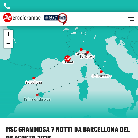
call
segment
+
−
Genova
La Spezia
Cannes
Civitavecchia
Barcellona
Palma di Maiorca
MSC GRANDIOSA 7 NOTTI DA BARCELLONA DEL
08 AGOSTO 2026