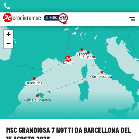
call
segment
+
−
Genova
La Spezia
Cannes
Civitavecchia
Barcellona
Palma di Maiorca
MSC GRANDIOSA 7 NOTTI DA BARCELLONA DEL
15 AGOSTO 2026