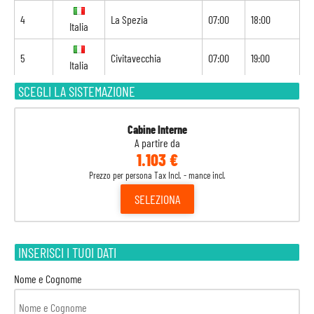
4
La Spezia
07:00
18:00
Italia
5
Civitavecchia
07:00
19:00
Italia
SCEGLI LA SISTEMAZIONE
6
Navigazione
-
-
7
Palma di Maiorca
09:00
21:00
Spagna
Cabine Interne
A partire da
1.103 €
8
Barcellona
08:00
-
Spagna
Prezzo per persona Tax Incl. - mance incl.
SELEZIONA
INSERISCI I TUOI DATI
Nome e Cognome