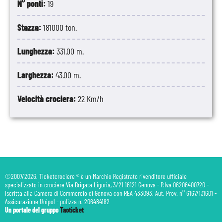
N° ponti:
19
Stazza:
181000 ton.
Lunghezza:
331.00 m.
Larghezza:
43.00 m.
Velocità crociera:
22 Km/h
©2007/2026. Ticketcrociere ® è un Marchio Registrato rivenditore ufficiale
specializzato in crociere Via Brigata Liguria, 3/21 16121 Genova - P.Iva 06206400720 -
Iscritta alla Camera di Commercio di Genova con REA 433093. Aut. Prov. n° 6167/131601 -
Assicurazione Unipol - polizza n. 206484182
Un portale del gruppo
Taoticket