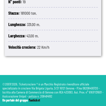
N° ponti:
19
Stazza:
181000 ton.
Lunghezza:
331.00 m.
Larghezza:
43.00 m.
Velocità crociera:
22 Km/h
©2007/2026. Ticketcrociere ® è un Marchio Registrato rivenditore ufficiale
specializzato in crociere Via Brigata Liguria, 3/21 16121 Genova - P.Iva 06206400720 -
Iscritta alla Camera di Commercio di Genova con REA 433093. Aut. Prov. n° 6167/131601 -
Assicurazione Unipol - polizza n. 206484182
Un portale del gruppo
Taoticket