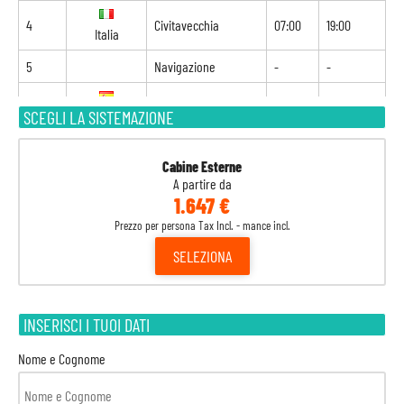
4
Civitavecchia
07:00
19:00
Italia
5
Navigazione
-
-
6
Palma di Maiorca
09:00
21:00
SCEGLI LA SISTEMAZIONE
Spagna
7
Barcellona
08:00
18:00
Spagna
Cabine Esterne
A partire da
8
Navigazione
-
-
1.647 €
Prezzo per persona Tax Incl. - mance incl.
9
Navigazione
-
-
SELEZIONA
10
Funchal
08:00
18:00
Portogallo
11
Navigazione
-
-
INSERISCI I TUOI DATI
12
Navigazione
-
-
Nome e Cognome
13
Navigazione
-
-