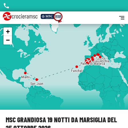
call
segment
+
−
Genova
La Spezia
Marsiglia
Civitavecchia
Barcellona
Palma di Maiorca
Funchal
Miami
San Juan
MSC GRANDIOSA 19 NOTTI DA MARSIGLIA DEL
25 OTTOBRE 2026