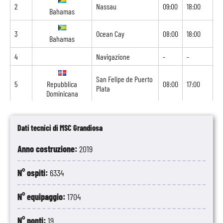
2
Nassau
09:00
18:00
Bahamas
3
Ocean Cay
08:00
18:00
Bahamas
4
Navigazione
-
-
San Felipe de Puerto
5
Repubblica
08:00
17:00
Plata
Dominicana
6
Navigazione
-
-
Dati tecnici di MSC Grandiosa
7
Navigazione
-
-
Anno costruzione:
2019
8
Port Canaveral
07:00
-
Stati Uniti
N° ospiti:
6334
N° equipaggio:
1704
N° ponti:
19