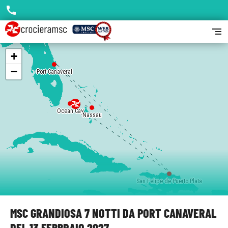
call
segment
+
−
Port Canaveral
Ocean Cay
Nassau
San Felipe de Puerto Plata
MSC GRANDIOSA 7 NOTTI DA PORT CANAVERAL
DEL 13 FEBBRAIO 2027