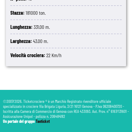
Stazza:
181000 ton.
Lunghezza:
331.00 m.
Larghezza:
43.00 m.
Velocità crociera:
22 Km/h
©2007/2026. Ticketcrociere ® è un Marchio Registrato rivenditore ufficiale
specializzato in crociere Via Brigata Liguria, 3/21 16121 Genova - P.Iva 06206400720 -
Iscritta alla Camera di Commercio di Genova con REA 433093. Aut. Prov. n° 6167/131601 -
Assicurazione Unipol - polizza n. 206484182
Un portale del gruppo
Taoticket