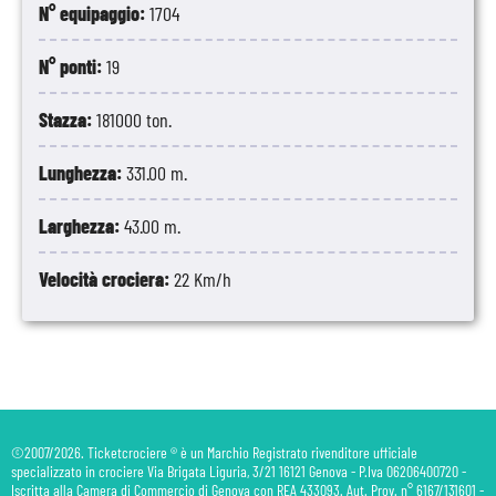
N° equipaggio:
1704
N° ponti:
19
Stazza:
181000 ton.
Lunghezza:
331.00 m.
Larghezza:
43.00 m.
Velocità crociera:
22 Km/h
©2007/2026. Ticketcrociere ® è un Marchio Registrato rivenditore ufficiale
specializzato in crociere Via Brigata Liguria, 3/21 16121 Genova - P.Iva 06206400720 -
Iscritta alla Camera di Commercio di Genova con REA 433093. Aut. Prov. n° 6167/131601 -