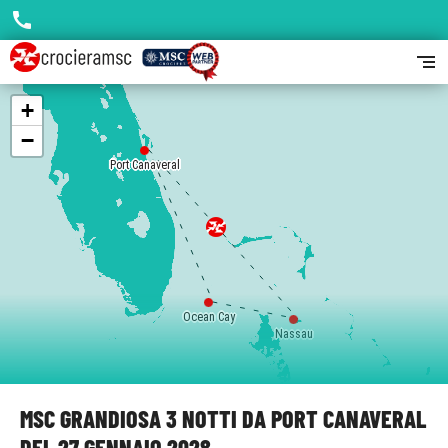
call
segment
+
−
Port Canaveral
Ocean Cay
Nassau
MSC GRANDIOSA 3 NOTTI DA PORT CANAVERAL
DEL 27 GENNAIO 2028