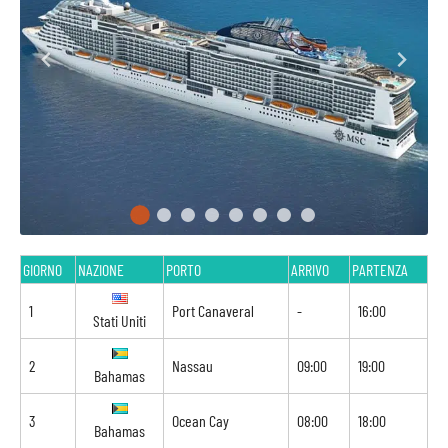
GIORNO
NAZIONE
PORTO
ARRIVO
PARTENZA
1
Port Canaveral
-
16:00
Stati Uniti
2
Nassau
09:00
19:00
Bahamas
3
Ocean Cay
08:00
18:00
Bahamas