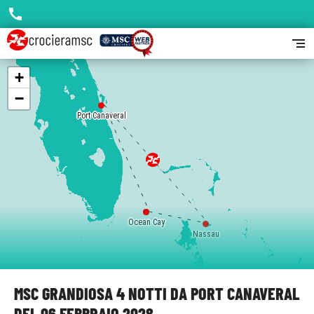
call
segment
+
−
Port Canaveral
Ocean Cay
Ocean Cay
Nassau
MSC GRANDIOSA 4 NOTTI DA PORT CANAVERAL
DEL 06 FEBBRAIO 2028