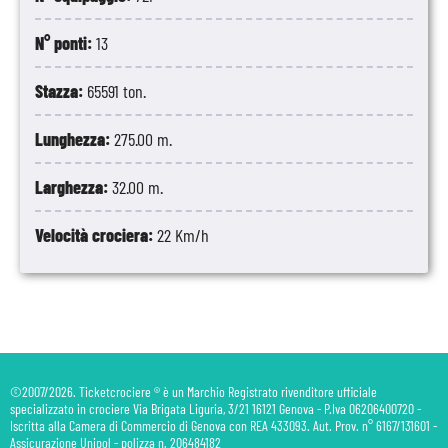
N° ponti:
13
Stazza:
65591 ton.
Lunghezza:
275.00 m.
Larghezza:
32.00 m.
Velocità crociera:
22 Km/h
©2007/2026. Ticketcrociere ® è un Marchio Registrato rivenditore ufficiale
specializzato in crociere Via Brigata Liguria, 3/21 16121 Genova - P.Iva 06206400720 -
Iscritta alla Camera di Commercio di Genova con REA 433093. Aut. Prov. n° 6167/131601 -
Assicurazione Unipol - polizza n. 206484182