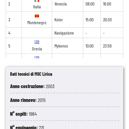
2
Venezia
08:00
16:00
Italia
3
Kotor
15:00
20:30
Montenegro
4
Navigazione
-
-
5
Mykonos
10:00
23:59
Grecia
6
Mykonos
00:01
01:00
Grecia
Dati tecnici di MSC Lirica
6
Siro
07:00
16:00
Grecia
Anno costruzione:
2003
7
Navigazione
-
-
Anno rinnovo:
2015
8
Ancona
14:00
-
Italia
N° ospiti:
1984
N° equipaggio:
721