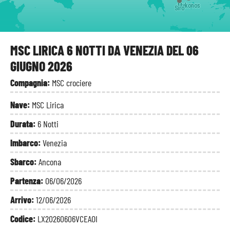
Mykonos
Mykonos
Siro
MSC LIRICA 6 NOTTI DA VENEZIA DEL 06
GIUGNO 2026
Compagnia:
MSC crociere
Nave:
MSC Lirica
Durata:
6 Notti
Imbarco:
Venezia
Sbarco:
Ancona
Partenza:
06/06/2026
Arrivo:
12/06/2026
Codice:
LX20260606VCEAOI