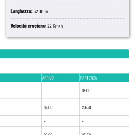
Larghezza:
32.00 m.
Velocità crociera:
22 Km/h
ARRIVO
PARTENZA
-
16:00
15:00
20:30
-
-
10:00
23:59