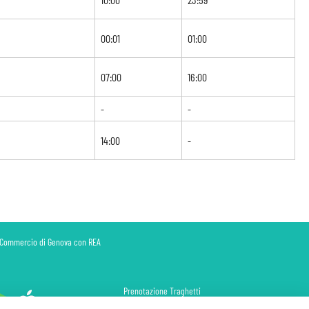
00:01
01:00
07:00
16:00
-
-
14:00
-
di Commercio di Genova con REA
Prenotazione Traghetti
Prenotazione Volo Privato