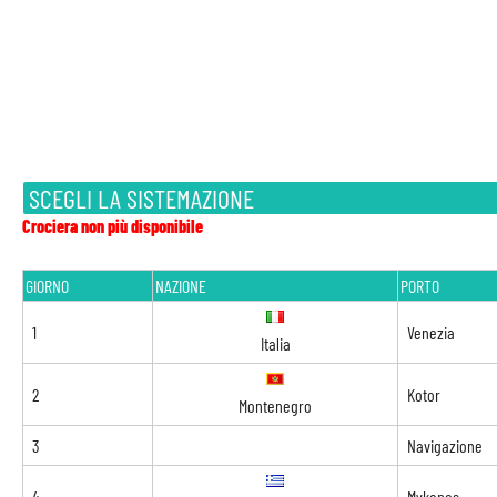
SCEGLI LA SISTEMAZIONE
Crociera non più disponibile
GIORNO
NAZIONE
PORTO
1
Venezia
Italia
2
Kotor
Montenegro
3
Navigazione
4
Mykonos