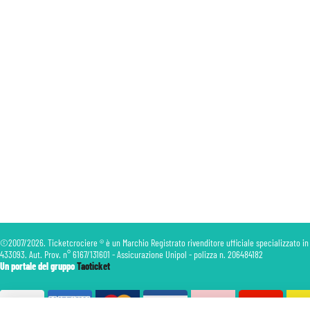
©2007/2026. Ticketcrociere ® è un Marchio Registrato rivenditore ufficiale specializzato in
433093. Aut. Prov. n° 6167/131601 - Assicurazione Unipol - polizza n. 206484182
Un portale del gruppo
Taoticket