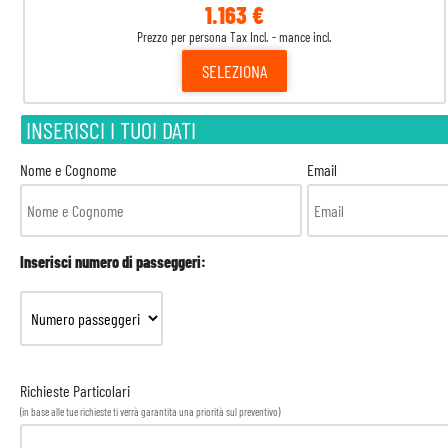
1.163 €
Prezzo per persona Tax Incl. - mance incl.
SELEZIONA
INSERISCI I TUOI DATI
Nome e Cognome
Email
Inserisci numero di passeggeri:
Richieste Particolari
(in base alle tue richieste ti verrà garantita una priorità sul preventivo)