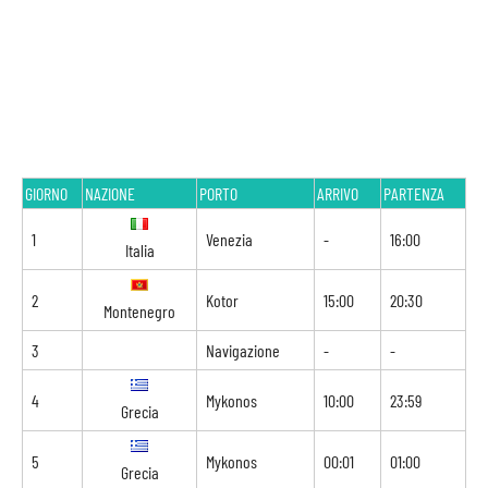
GIORNO
NAZIONE
PORTO
ARRIVO
PARTENZA
1
Venezia
-
16:00
Italia
2
Kotor
15:00
20:30
Montenegro
3
Navigazione
-
-
4
Mykonos
10:00
23:59
Grecia
5
Mykonos
00:01
01:00
Grecia