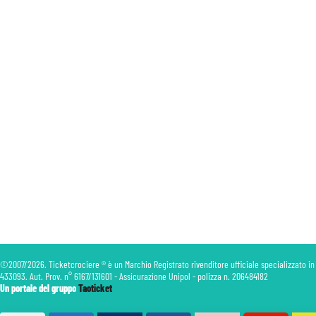
©2007/2026. Ticketcrociere ® è un Marchio Registrato rivenditore ufficiale specializzato in
433093. Aut. Prov. n° 6167/131601 - Assicurazione Unipol - polizza n. 206484182
Un portale del gruppo
Taoticket