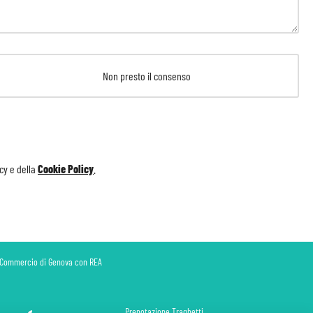
Non presto il consenso
icy
e della
Cookie Policy
.
di Commercio di Genova con REA
Prenotazione Traghetti