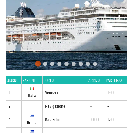
GIORNO
NAZIONE
PORTO
ARRIVO
PARTENZA
1
Venezia
-
19:00
Italia
2
Navigazione
-
-
3
Katakolon
10:00
17:00
Grecia