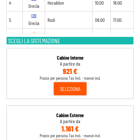
4
Heraklion
10:00
18:00
Grecia
5
Rodi
08:00
17:00
Grecia
6
Limisso
10:00
17:00
SCEGLI LA SISTEMAZIONE
Cipro
7
Port Said
07:00
21:30
Egitto
Cabine Interne
A partire da
921 €
8
Alessandria d'Egitto
08:00
22:00
Egitto
Prezzo per persona Tax Incl. - mance incl.
9
Navigazione
-
-
SELEZIONA
10
Navigazione
-
-
11
Spalato
09:00
17:00
Croazia
Cabine Esterne
A partire da
1.161 €
12
Venezia
08:00
-
Italia
Prezzo per persona Tax Incl. - mance incl.