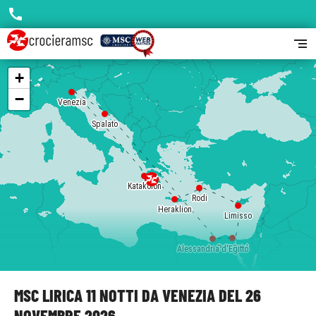
call
segment
+
−
Venezia
Spalato
Katakolon
Rodi
Heraklion
Limisso
Port Said
Alessandria d'Egitto
MSC LIRICA 11 NOTTI DA VENEZIA DEL 26
NOVEMBRE 2026