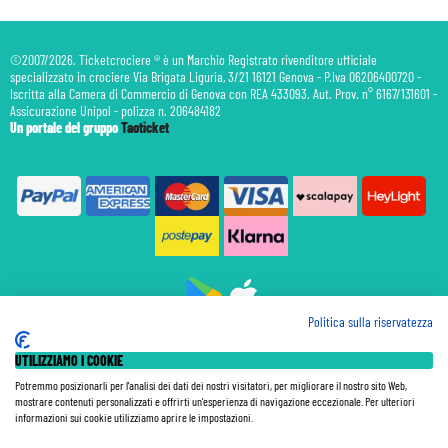
©2007/2026. Ticketcrociere ® è un Marchio Registrato rivenditore ufficiale
specializzato in crociere Via Brigata Liguria, 3/21 16121 Genova - P.Iva 06206400720 -
Iscritta alla Camera di Commercio di Genova con REA 433093. Aut. Prov. n° 6167/131601 -
Assicurazione Unipol - polizza n. 206484182
Un portale del gruppo
Taoticket
Politica sulla riservatezza
Prenotazione Traghetti
UTILIZZIAMO I COOKIE
Prenotazione Volo Privato
Assicurazione
Potremmo posizionarli per l'analisi dei dati dei nostri visitatori, per migliorare il nostro sito Web,
mostrare contenuti personalizzati e offrirti un'esperienza di navigazione eccezionale. Per ulteriori
Le Tariffe pubblicate si intendono per persona (p.p.) con Tasse e Diritti Portuali inclusi. Le quote di
informazioni sui cookie utilizziamo aprire le impostazioni.
Servizio sono sempre da pagare a bordo, salvo dove espressamente indicato. I Prezzi si intendono "a
partire da" e sono calcolati su base doppia e in base alla disponibilità. Le Tariffe possono variare in ogni