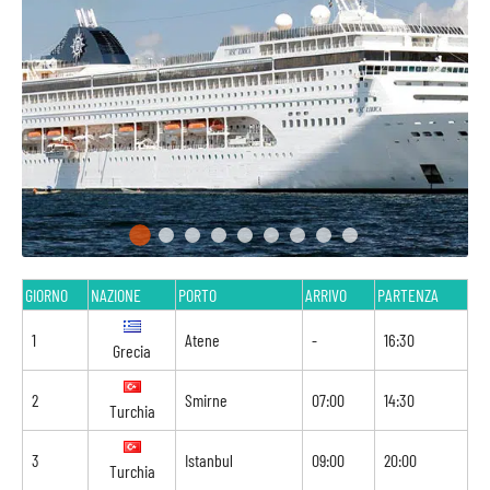
GIORNO
NAZIONE
PORTO
ARRIVO
PARTENZA
1
Atene
-
16:30
Grecia
2
Smirne
07:00
14:30
Turchia
3
Istanbul
09:00
20:00
Turchia