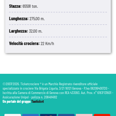
Stazza:
65591 ton.
Lunghezza:
275.00 m.
Larghezza:
32.00 m.
Velocità crociera:
22 Km/h
©2007/2026. Ticketcrociere ® è un Marchio Registrato rivenditore ufficiale
specializzato in crociere Via Brigata Liguria, 3/21 16121 Genova - P.Iva 06206400720 -
Iscritta alla Camera di Commercio di Genova con REA 433093. Aut. Prov. n° 6167/131601 -
Assicurazione Unipol - polizza n. 206484182
Un portale del gruppo
Taoticket