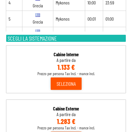
4
Mykonos
10:00
23:59
Grecia
5
Mykonos
00:01
01:00
Grecia
5
Siro
07:00
16:00
SCEGLI LA SISTEMAZIONE
Grecia
6
Navigazione
-
-
Cabine Interne
A partire da
7
Ancona
14:00
20:30
Italia
1.133 €
Prezzo per persona Tax Incl. - mance incl.
8
Venezia
08:00
-
Italia
SELEZIONA
Cabine Esterne
A partire da
1.283 €
Prezzo per persona Tax Incl. - mance incl.