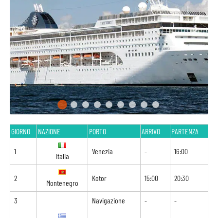
GIORNO
NAZIONE
PORTO
ARRIVO
PARTENZA
1
Venezia
-
16:00
Italia
2
Kotor
15:00
20:30
Montenegro
3
Navigazione
-
-