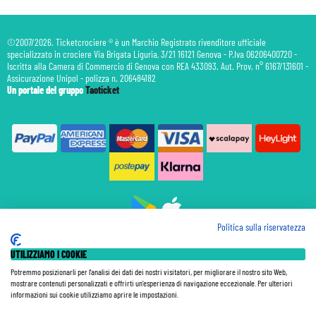
©2007/2026. Ticketcrociere ® è un Marchio Registrato rivenditore ufficiale
specializzato in crociere Via Brigata Liguria, 3/21 16121 Genova - P.Iva 06206400720 -
Iscritta alla Camera di Commercio di Genova con REA 433093. Aut. Prov. n° 6167/131601 -
Assicurazione Unipol - polizza n. 206484182
Un portale del gruppo
Taoticket
Politica sulla riservatezza
Prenotazione Traghetti
UTILIZZIAMO I COOKIE
Prenotazione Volo Privato
Assicurazione
Potremmo posizionarli per l'analisi dei dati dei nostri visitatori, per migliorare il nostro sito Web,
mostrare contenuti personalizzati e offrirti un'esperienza di navigazione eccezionale. Per ulteriori
Le Tariffe pubblicate si intendono per persona (p.p.) con Tasse e Diritti Portuali inclusi. Le quote di
informazioni sui cookie utilizziamo aprire le impostazioni.
Servizio sono sempre da pagare a bordo, salvo dove espressamente indicato. I Prezzi si intendono "a
partire da" e sono calcolati su base doppia e in base alla disponibilità. Le Tariffe possono variare in ogni