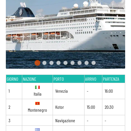
GIORNO
NAZIONE
PORTO
ARRIVO
PARTENZA
1
Venezia
-
16:00
Italia
2
Kotor
15:00
20:30
Montenegro
3
Navigazione
-
-