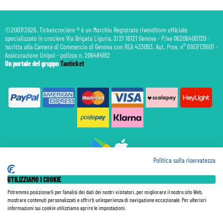
©2007/2026. Ticketcrociere ® è un Marchio Registrato rivenditore ufficiale
specializzato in crociere Via Brigata Liguria, 3/21 16121 Genova - P.Iva 06206400720 -
Iscritta alla Camera di Commercio di Genova con REA 433093. Aut. Prov. n° 6167/131601 -
Assicurazione Unipol - polizza n. 206484182
Un portale del gruppo
Taoticket
Politica sulla riservatezza
Prenotazione Traghetti
UTILIZZIAMO I COOKIE
Prenotazione Volo Privato
Assicurazione
Potremmo posizionarli per l'analisi dei dati dei nostri visitatori, per migliorare il nostro sito Web,
mostrare contenuti personalizzati e offrirti un'esperienza di navigazione eccezionale. Per ulteriori
Le Tariffe pubblicate si intendono per persona (p.p.) con Tasse e Diritti Portuali inclusi. Le quote di
informazioni sui cookie utilizziamo aprire le impostazioni.
Servizio sono sempre da pagare a bordo, salvo dove espressamente indicato. I Prezzi si intendono "a
partire da" e sono calcolati su base doppia e in base alla disponibilità. Le Tariffe possono variare in ogni