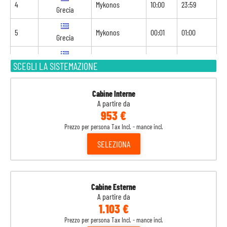
4
Mykonos
10:00
23:59
Grecia
5
Mykonos
00:01
01:00
Grecia
5
Siro
07:00
16:00
SCEGLI LA SISTEMAZIONE
Grecia
6
Navigazione
-
-
Cabine Interne
A partire da
7
Ancona
14:00
20:30
Italia
953 €
Prezzo per persona Tax Incl. - mance incl.
8
Venezia
08:00
-
Italia
SELEZIONA
Cabine Esterne
A partire da
1.103 €
Prezzo per persona Tax Incl. - mance incl.