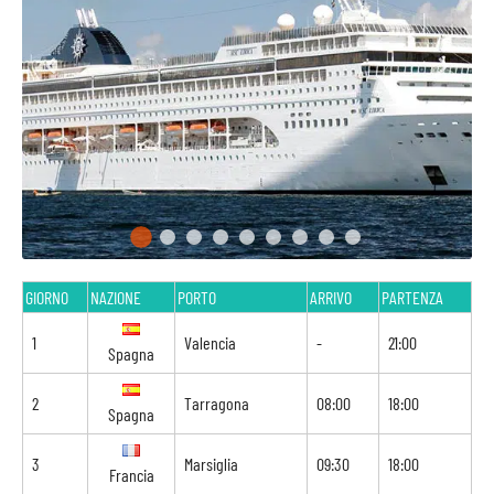
GIORNO
NAZIONE
PORTO
ARRIVO
PARTENZA
1
Valencia
-
21:00
Spagna
2
Tarragona
08:00
18:00
Spagna
3
Marsiglia
09:30
18:00
Francia