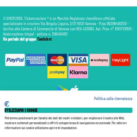
©2007/2026. Ticketcrociere ® è un Marchio Registrato rivenditore ufficiale
specializzato in crociere Via Brigata Liguria, 3/21 16121 Genova - P.Iva 06206400720 -
Iscritta alla Camera di Commercio di Genova con REA 433093. Aut. Prov. n° 6167/131601 -
Assicurazione Unipol - polizza n. 206484182
Un portale del gruppo
Taoticket
Politica sulla riservatezza
Prenotazione Traghetti
UTILIZZIAMO I COOKIE
Prenotazione Volo Privato
Assicurazione
Potremmo posizionarli per l'analisi dei dati dei nostri visitatori, per migliorare il nostro sito Web,
mostrare contenuti personalizzati e offrirti un'esperienza di navigazione eccezionale. Per ulteriori
Le Tariffe pubblicate si intendono per persona (p.p.) con Tasse e Diritti Portuali inclusi. Le quote di
informazioni sui cookie utilizziamo aprire le impostazioni.
Servizio sono sempre da pagare a bordo, salvo dove espressamente indicato. I Prezzi si intendono "a
partire da" e sono calcolati su base doppia e in base alla disponibilità. Le Tariffe possono variare in ogni