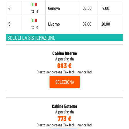
4
Genova
08:00
19:00
Italia
5
Livorno
07:00
20:00
Italia
SCEGLI LA SISTEMAZIONE
6
Civitavecchia
07:00
19:00
Italia
7
Navigazione
-
-
Cabine Interne
A partire da
683 €
8
Valencia
07:00
-
Spagna
Prezzo per persona Tax Incl. - mance incl.
SELEZIONA
Cabine Esterne
A partire da
773 €
Prezzo per persona Tax Incl. - mance incl.