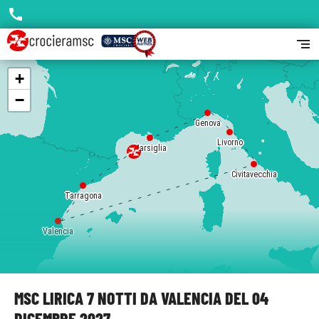
call
segment
+
−
Genova
Livorno
Marsiglia
Civitavecchia
Tarragona
Valencia
MSC LIRICA 7 NOTTI DA VALENCIA DEL 04
DICEMBRE 2027