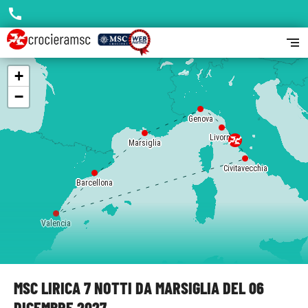
call
segment
+
−
Genova
Livorno
Marsiglia
Civitavecchia
Barcellona
Valencia
MSC LIRICA 7 NOTTI DA MARSIGLIA DEL 06
DICEMBRE 2027