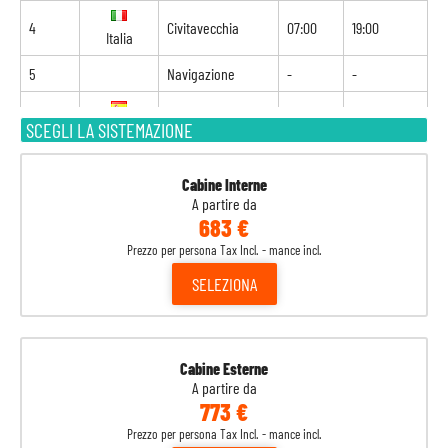
4
Civitavecchia
07:00
19:00
Italia
5
Navigazione
-
-
6
Valencia
07:00
21:00
SCEGLI LA SISTEMAZIONE
Spagna
7
Barcellona
09:00
18:00
Spagna
Cabine Interne
A partire da
683 €
8
Marsiglia
08:00
-
Francia
Prezzo per persona Tax Incl. - mance incl.
SELEZIONA
Cabine Esterne
A partire da
773 €
Prezzo per persona Tax Incl. - mance incl.