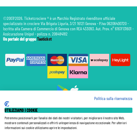
©2007/2026. Ticketcrociere ® è un Marchio Registrato rivenditore ufficiale
specializzato in crociere Via Brigata Liguria, 3/21 16121 Genova - P.Iva 06206400720 -
Iscritta alla Camera di Commercio di Genova con REA 433093. Aut. Prov. n° 6167/131601 -
Assicurazione Unipol - polizza n. 206484182
Un portale del gruppo
Taoticket
Politica sulla riservatezza
Prenotazione Traghetti
UTILIZZIAMO I COOKIE
Prenotazione Volo Privato
Assicurazione
Potremmo posizionarli per l'analisi dei dati dei nostri visitatori, per migliorare il nostro sito Web,
mostrare contenuti personalizzati e offrirti un'esperienza di navigazione eccezionale. Per ulteriori
Le Tariffe pubblicate si intendono per persona (p.p.) con Tasse e Diritti Portuali inclusi. Le quote di
informazioni sui cookie utilizziamo aprire le impostazioni.
Servizio sono sempre da pagare a bordo, salvo dove espressamente indicato. I Prezzi si intendono "a
partire da" e sono calcolati su base doppia e in base alla disponibilità. Le Tariffe possono variare in ogni