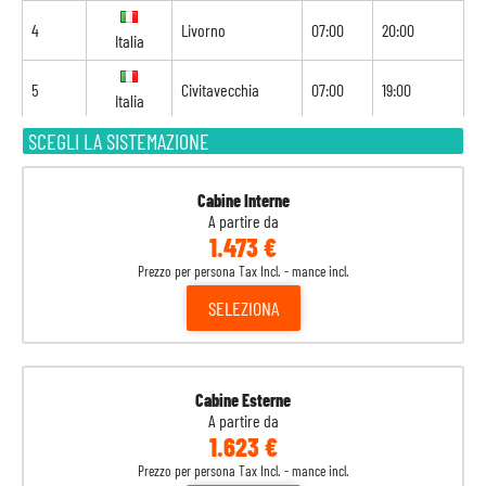
4
Livorno
07:00
20:00
Italia
5
Civitavecchia
07:00
19:00
Italia
SCEGLI LA SISTEMAZIONE
6
Navigazione
-
-
7
Valencia
07:00
21:00
Spagna
Cabine Interne
A partire da
1.473 €
8
Barcellona
09:00
-
Spagna
Prezzo per persona Tax Incl. - mance incl.
SELEZIONA
Cabine Esterne
A partire da
1.623 €
Prezzo per persona Tax Incl. - mance incl.