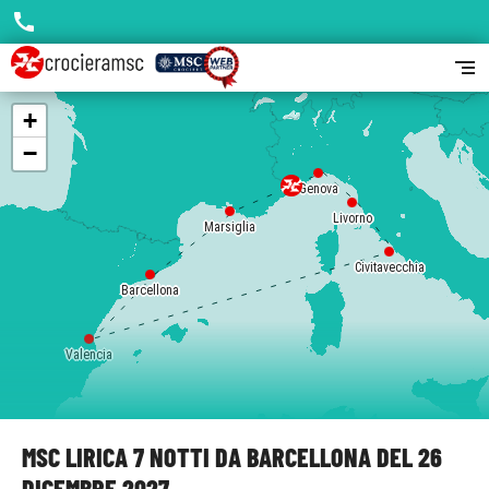
call
segment
+
−
Genova
Livorno
Marsiglia
Civitavecchia
Barcellona
Valencia
MSC LIRICA 7 NOTTI DA BARCELLONA DEL 26
DICEMBRE 2027