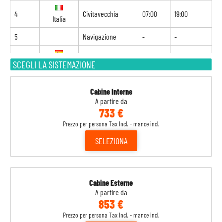
4
Civitavecchia
07:00
19:00
Italia
5
Navigazione
-
-
6
Valencia
07:00
21:00
SCEGLI LA SISTEMAZIONE
Spagna
7
Barcellona
09:00
18:00
Spagna
Cabine Interne
A partire da
733 €
8
Marsiglia
08:00
-
Francia
Prezzo per persona Tax Incl. - mance incl.
SELEZIONA
Cabine Esterne
A partire da
853 €
Prezzo per persona Tax Incl. - mance incl.