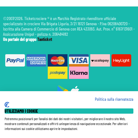
©2007/2026. Ticketcrociere ® è un Marchio Registrato rivenditore ufficiale
specializzato in crociere Via Brigata Liguria, 3/21 16121 Genova - P.Iva 06206400720 -
Iscritta alla Camera di Commercio di Genova con REA 433093. Aut. Prov. n° 6167/131601 -
Assicurazione Unipol - polizza n. 206484182
Un portale del gruppo
Taoticket
Politica sulla riservatezza
Prenotazione Traghetti
UTILIZZIAMO I COOKIE
Prenotazione Volo Privato
Assicurazione
Potremmo posizionarli per l'analisi dei dati dei nostri visitatori, per migliorare il nostro sito Web,
mostrare contenuti personalizzati e offrirti un'esperienza di navigazione eccezionale. Per ulteriori
Le Tariffe pubblicate si intendono per persona (p.p.) con Tasse e Diritti Portuali inclusi. Le quote di
informazioni sui cookie utilizziamo aprire le impostazioni.
Servizio sono sempre da pagare a bordo, salvo dove espressamente indicato. I Prezzi si intendono "a
partire da" e sono calcolati su base doppia e in base alla disponibilità. Le Tariffe possono variare in ogni