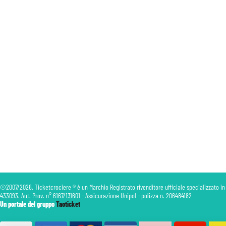
©2007/2026. Ticketcrociere ® è un Marchio Registrato rivenditore ufficiale specializzato in
433093. Aut. Prov. n° 6167/131601 - Assicurazione Unipol - polizza n. 206484182
Un portale del gruppo
Taoticket