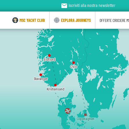
email
Iscriviti alla nostra newsletter
MSC YACHT CLUB
EXPLORA JOURNEYS
OFFERTE CROCIERE M
Eidfjord
Oslo
Stavanger
Kristiansand
Copenaghen