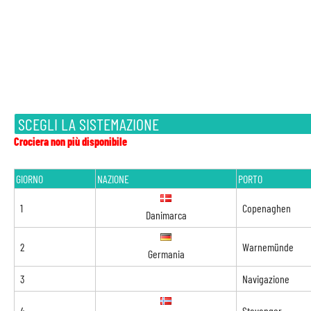
SCEGLI LA SISTEMAZIONE
Crociera non più disponibile
GIORNO
NAZIONE
PORTO
1
Copenaghen
Danimarca
2
Warnemünde
Germania
3
Navigazione
4
Stavanger