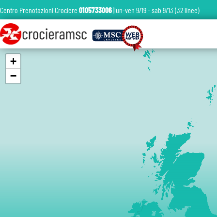
Centro Prenotazioni Crociere
0105733006
|lun-ven 9/19 - sab 9/13 (32 linee)
+
−