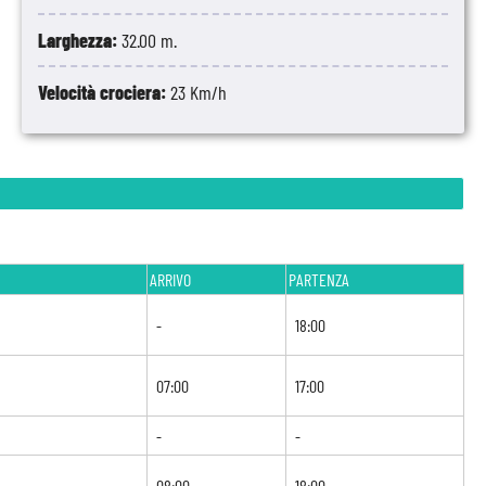
Larghezza:
32.00 m.
Velocità crociera:
23 Km/h
ARRIVO
PARTENZA
-
18:00
07:00
17:00
-
-
08:00
18:00