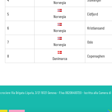
Norvegia
5
Eidfjord
Norvegia
6
Kristiansand
Norvegia
7
Oslo
Norvegia
8
Copenaghen
Danimarca
 crociere Via Brigata Liguria, 3/21 16121 Genova - P.Iva 06206400720 - Iscritta alla Camera 