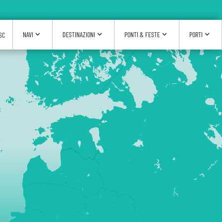
expand_more
expand_more
expand_more
expand_more
NAVI
DESTINAZIONI
PONTI & FESTE
PORTI
SC