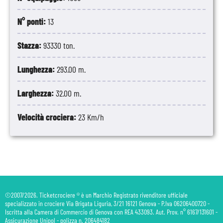
N° ponti:
13
Stazza:
93330 ton.
Lunghezza:
293.00 m.
Larghezza:
32.00 m.
Velocità crociera:
23 Km/h
©2007/2026. Ticketcrociere ® è un Marchio Registrato rivenditore ufficiale
specializzato in crociere Via Brigata Liguria, 3/21 16121 Genova - P.Iva 06206400720 -
Iscritta alla Camera di Commercio di Genova con REA 433093. Aut. Prov. n° 6167/131601 -
Assicurazione Unipol - polizza n. 206484182