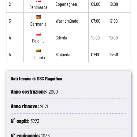
2
Copenaghen
09:00
18:00
Danimarca
3
Warnemünde
07:00
17:00
Germania
4
Gdynia
10:00
19:00
Polonia
5
Klaipeda
07:00
15:30
Lituania
6
Riga
07:00
14:30
Lettonia
Dati tecnici di MSC Magnifica
7
Stoccolma
09:00
-
Anno costruzione:
Svezia
2009
Anno rinnovo:
2021
N° ospiti:
3223
N° equipaggio:
1038