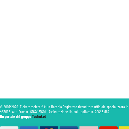
©2007/2026. Ticketcrociere ® è un Marchio Registrato rivenditore ufficiale specializzato in
433093. Aut. Prov. n° 6167/131601 - Assicurazione Unipol - polizza n. 206484182
Un portale del gruppo
Taoticket