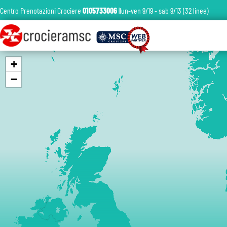
Centro Prenotazioni Crociere
0105733006
|lun-ven 9/19 - sab 9/13 (32 linee)
+
−