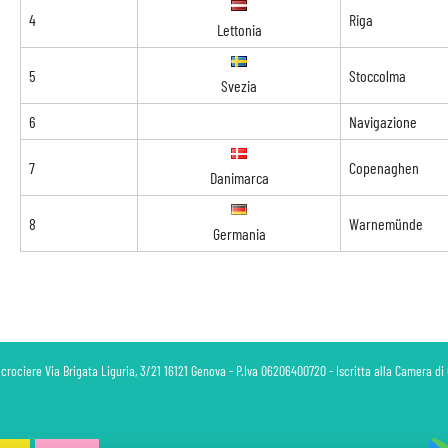
4
Riga
Lettonia
5
Stoccolma
Svezia
6
Navigazione
7
Copenaghen
Danimarca
8
Warnemünde
Germania
 crociere Via Brigata Liguria, 3/21 16121 Genova - P.Iva 06206400720 - Iscritta alla Camera 