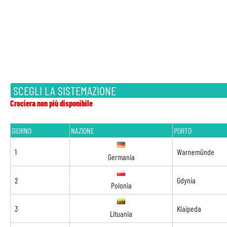
SCEGLI LA SISTEMAZIONE
Crociera non più disponibile
GIORNO
NAZIONE
PORTO
1
Warnemünde
Germania
2
Gdynia
Polonia
3
Klaipeda
Lituania