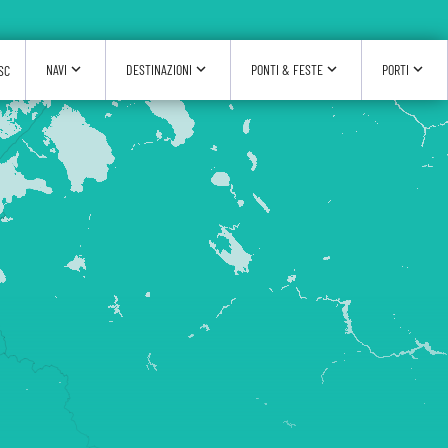
expand_more
expand_more
expand_more
expand_more
NAVI
DESTINAZIONI
PONTI & FESTE
PORTI
SC