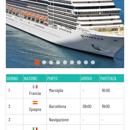
GIORNO
NAZIONE
PORTO
ARRIVO
PARTENZA
1
Marsiglia
-
18:00
Francia
2
Barcellona
09:00
19:00
Spagna
3
Navigazione
-
-