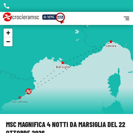
call
segment
+
−
Genova
Marsiglia
Barcellona
MSC MAGNIFICA 4 NOTTI DA MARSIGLIA DEL 22
OTTOBRE 2026