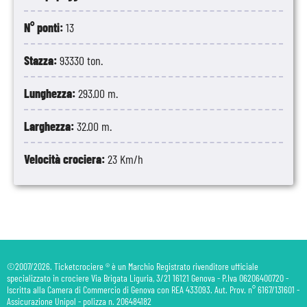
N° ponti:
13
Stazza:
93330 ton.
Lunghezza:
293.00 m.
Larghezza:
32.00 m.
Velocità crociera:
23 Km/h
©2007/2026. Ticketcrociere ® è un Marchio Registrato rivenditore ufficiale
specializzato in crociere Via Brigata Liguria, 3/21 16121 Genova - P.Iva 06206400720 -
Iscritta alla Camera di Commercio di Genova con REA 433093. Aut. Prov. n° 6167/131601 -
Assicurazione Unipol - polizza n. 206484182