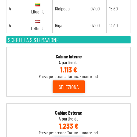
4
Klaipeda
07:00
15:30
Lituania
5
Riga
07:00
14:30
Lettonia
SCEGLI LA SISTEMAZIONE
6
Stoccolma
08:30
17:00
Svezia
7
Navigazione
-
-
Cabine Interne
A partire da
1.113 €
8
Copenaghen
09:30
-
Danimarca
Prezzo per persona Tax Incl. - mance incl.
SELEZIONA
Cabine Esterne
A partire da
1.233 €
Prezzo per persona Tax Incl. - mance incl.