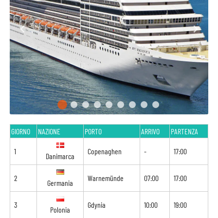
GIORNO
NAZIONE
PORTO
ARRIVO
PARTENZA
1
Copenaghen
-
17:00
Danimarca
2
Warnemünde
07:00
17:00
Germania
3
Gdynia
10:00
19:00
Polonia