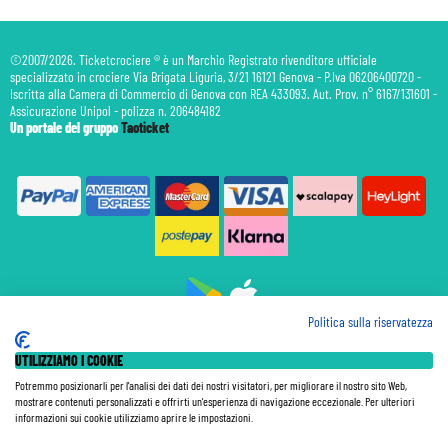
©2007/2026. Ticketcrociere ® è un Marchio Registrato rivenditore ufficiale
specializzato in crociere Via Brigata Liguria, 3/21 16121 Genova - P.Iva 06206400720 -
Iscritta alla Camera di Commercio di Genova con REA 433093. Aut. Prov. n° 6167/131601 -
Assicurazione Unipol - polizza n. 206484182
Un portale del gruppo
Taoticket
Politica sulla riservatezza
Prenotazione Traghetti
UTILIZZIAMO I COOKIE
Prenotazione Volo Privato
Assicurazione
Potremmo posizionarli per l'analisi dei dati dei nostri visitatori, per migliorare il nostro sito Web,
mostrare contenuti personalizzati e offrirti un'esperienza di navigazione eccezionale. Per ulteriori
Le Tariffe pubblicate si intendono per persona (p.p.) con Tasse e Diritti Portuali inclusi. Le quote di
informazioni sui cookie utilizziamo aprire le impostazioni.
Servizio sono sempre da pagare a bordo, salvo dove espressamente indicato. I Prezzi si intendono "a
partire da" e sono calcolati su base doppia e in base alla disponibilità. Le Tariffe possono variare in ogni