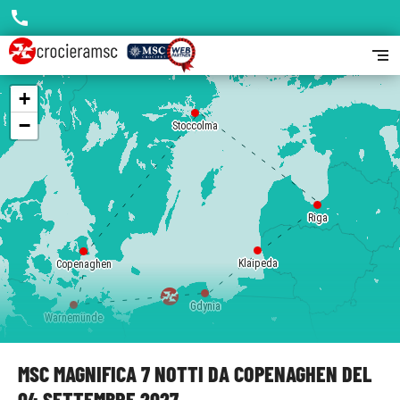
call
segment
+
−
Stoccolma
Riga
Klaipeda
Copenaghen
Gdynia
Warnemünde
MSC MAGNIFICA 7 NOTTI DA COPENAGHEN DEL
04 SETTEMBRE 2027