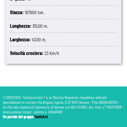
Stazza:
167600 ton.
Lunghezza:
315.00 m.
Larghezza:
43.00 m.
Velocità crociera:
23 Km/h
©2007/2026. Ticketcrociere ® è un Marchio Registrato rivenditore ufficiale
specializzato in crociere Via Brigata Liguria, 3/21 16121 Genova - P.Iva 06206400720 -
Iscritta alla Camera di Commercio di Genova con REA 433093. Aut. Prov. n° 6167/131601 -
Assicurazione Unipol - polizza n. 206484182
Un portale del gruppo
Taoticket