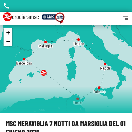
call
segment
+
−
Livorno
Marsiglia
Barcellona
Napoli
Palermo
Tunisi
MSC MERAVIGLIA 7 NOTTI DA MARSIGLIA DEL 01
GIUGNO 2026