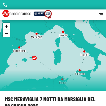
call
segment
+
−
Livorno
Marsiglia
Barcellona
Napoli
Palermo
Tunisi
MSC MERAVIGLIA 7 NOTTI DA MARSIGLIA DEL
08 GIUGNO 2026