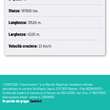
Stazza:
167600 ton.
Lunghezza:
315.00 m.
Larghezza:
43.00 m.
Velocità crociera:
23 Km/h
©2007/2026. Ticketcrociere ® è un Marchio Registrato rivenditore ufficiale
specializzato in crociere Via Brigata Liguria, 3/21 16121 Genova - P.Iva 06206400720 -
Iscritta alla Camera di Commercio di Genova con REA 433093. Aut. Prov. n° 6167/131601 -
Assicurazione Unipol - polizza n. 206484182
Un portale del gruppo
Taoticket