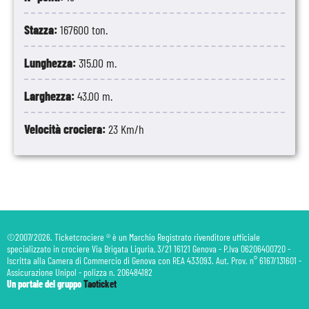
Stazza:
167600 ton.
Lunghezza:
315.00 m.
Larghezza:
43.00 m.
Velocità crociera:
23 Km/h
©2007/2026. Ticketcrociere ® è un Marchio Registrato rivenditore ufficiale
specializzato in crociere Via Brigata Liguria, 3/21 16121 Genova - P.Iva 06206400720 -
Iscritta alla Camera di Commercio di Genova con REA 433093. Aut. Prov. n° 6167/131601 -
Assicurazione Unipol - polizza n. 206484182
Un portale del gruppo
Taoticket