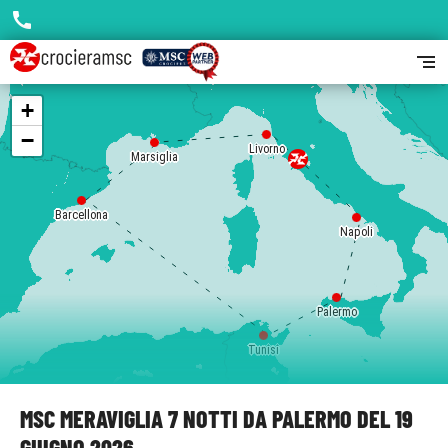
call
segment
+
−
Livorno
Marsiglia
Barcellona
Napoli
Palermo
Tunisi
MSC MERAVIGLIA 7 NOTTI DA PALERMO DEL 19
GIUGNO 2026